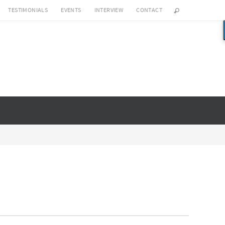
TESTIMONIALS
EVENTS
INTERVIEW
CONTACT