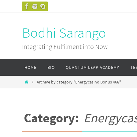
Skip
to
content
Bodhi Sarango
Integrating Fulfilment into Now
Skip
HOME
BIO
QUANTUM LEAP ACADEMY
TE
to
content
Home
Archive by category "Energycasino Bonus 468"
Category:
Energyca