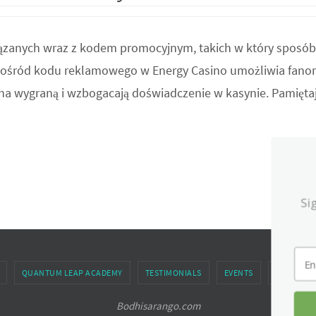
ązanych wraz z kodem promocyjnym, takich w który sposób o
spośród kodu reklamowego w Energy Casino umożliwia fan
na wygraną i wzbogacają doświadczenie w kasynie. Pamięta
Si
QUANTUM LEAP ACADEMY
TESTIMONIALS
EVENTS
INTERVIE
Bodhisarango.com