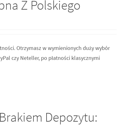
ępna Z Polskiego
płatności. Otrzymasz w wymienionych duży wybór
Pal czy Neteller, po płatności klasycznymi
Brakiem Depozytu: