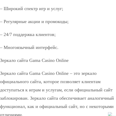
– Широкий спектр игр и услуг;
– Регулярные акции и промокоды;
– 24/7 поддержка клиентов;
– Многоязычный интерфейс.
Зеркало сайта Gama Casino Online
Зеркало сайта Gama Casino Online – это зеркало
официального сайта, которое позволяет клиентам
доступаться к играм и услугам, если официальный сайт
заблокирован. Зеркало сайта обеспечивает аналогичный
функционал, как и официальный сайт, но с некоторыми
отличиями.