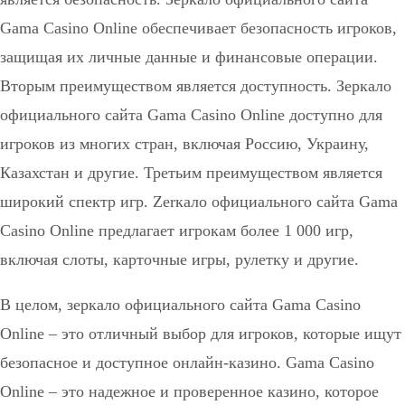
Gama Casino Online обеспечивает безопасность игроков,
защищая их личные данные и финансовые операции.
Вторым преимуществом является доступность. Зеркало
официального сайта Gama Casino Online доступно для
игроков из многих стран, включая Россию, Украину,
Казахстан и другие. Третьим преимуществом является
широкий спектр игр. Zerкало официального сайта Gama
Casino Online предлагает игрокам более 1 000 игр,
включая слоты, карточные игры, рулетку и другие.
В целом, зеркало официального сайта Gama Casino
Online – это отличный выбор для игроков, которые ищут
безопасное и доступное онлайн-казино. Gama Casino
Online – это надежное и проверенное казино, которое