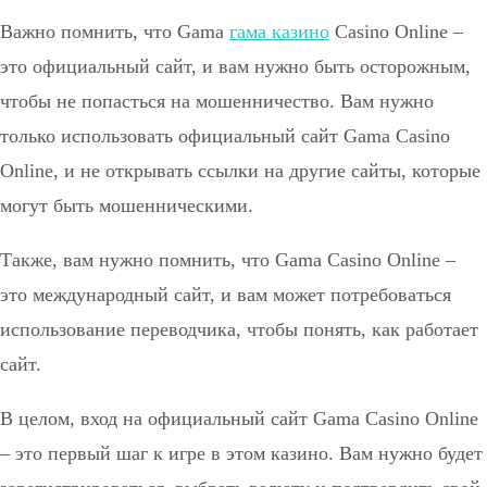
Важно помнить, что Gama
гама казино
Casino Online –
это официальный сайт, и вам нужно быть осторожным,
чтобы не попасться на мошенничество. Вам нужно
только использовать официальный сайт Gama Casino
Online, и не открывать ссылки на другие сайты, которые
могут быть мошенническими.
Также, вам нужно помнить, что Gama Casino Online –
это международный сайт, и вам может потребоваться
использование переводчика, чтобы понять, как работает
сайт.
В целом, вход на официальный сайт Gama Casino Online
– это первый шаг к игре в этом казино. Вам нужно будет