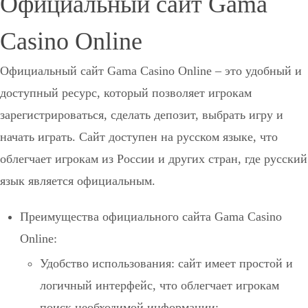
Официальный сайт Gama
Casino Online
Официальный сайт Gama Casino Online – это удобный и
доступный ресурс, который позволяет игрокам
зарегистрироваться, сделать депозит, выбрать игру и
начать играть. Сайт доступен на русском языке, что
облегчает игрокам из России и других стран, где русский
язык является официальным.
Преимущества официального сайта Gama Casino
Online:
Удобство использования: сайт имеет простой и
логичный интерфейс, что облегчает игрокам
поиск необходимой информации;