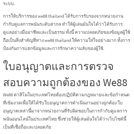
ระบบ.
การให้บริการของ we88 thailand ได้รับการรับรองจากหน่วยงาน
กำกับดูแลการพนันระดับสากล ทำให้ผู้เล่นมั่นใจได้ว่าได้รับการ
ดูแลอย่างมืออาชีพและเป็นธรรม ทั้งนี้ ความปลอดภัยของข้อมูลผู้ใช้
ถือเป็นสิ่งสำคัญที่ทาง we88 thailand ให้ความใส่ใจอย่างมาก ทั้งการ
ป้องกันการแฮกข้อมูลและการรักษาความลับของผู้ใช้.
ใบอนุญาตและการตรวจ
สอบความถูกต้องของ We88
We88 คาสิโนในประเทศไทยต้องปฏิบัติตามกฎหมายและข้อกำหนด
ที่เข้มงวดเพื่อให้ได้รับใบอนุญาตการดำเนินงานอย่างถูกต้อง ใบ
อนุญาตเหล่านี้มาจากหน่วยงานที่รับผิดชอบในการกำกับดูแลการ
พนันออนไลน์ในประเทศไทย ซึ่งช่วยให้ผู้เล่นมั่นใจได้ว่าเว็บไซต์นี้
เป็นที่เชื่อถือและปลอดภัย