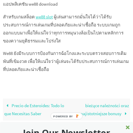
แอปพลิเคชัน we88 download
สำหรับเกมสล็อต
we88 slot
ผู้เล่นสามารถมั่นใจได้ว่าได้รับ
ประสบการณ์การเล่นเกมที่ปลอดภัยและน่าเชื่อถือ ระบบเกมถูก
ออกแบบมาเพื่อให้แน่ใจว่าทุกการหมุนวงล้อเป็นไปตามหลักการ
ของความยุติธรรมและโปร่งใส
We88 ยังมีระบบการป้องกันการฉ้อโกงและระบบตรวจสอบการเดิม
พันที่เข้มงวด เพื่อให้แน่ใจว่าผู้เล่นจะได้รับประสบการณ์การเล่นเกม
ที่ปลอดภัยและน่าเชื่อถือ
Precio de Esteroides: Todo lo
bieżące należności oraz
que Necesitas Saber
najistotniejsze bonusy
POWERED BY
Join Our Newsletter