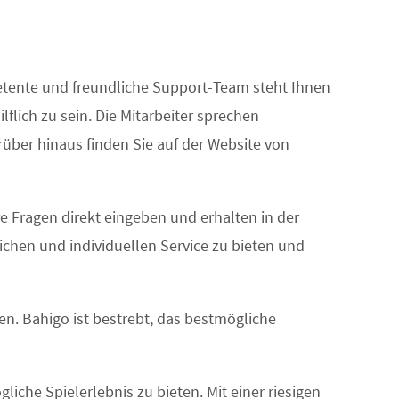
petente und freundliche Support-Team steht Ihnen
flich zu sein. Die Mitarbeiter sprechen
rüber hinaus finden Sie auf der Website von
re Fragen direkt eingeben und erhalten in der
chen und individuellen Service zu bieten und
ren. Bahigo ist bestrebt, das bestmögliche
liche Spielerlebnis zu bieten. Mit einer riesigen