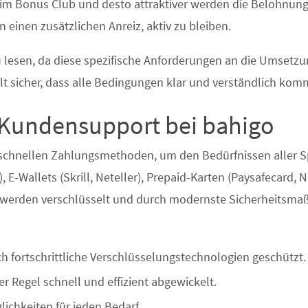
l im Bonus Club und desto attraktiver werden die Belohnun
 einen zusätzlichen Anreiz, aktiv zu bleiben.
 zu lesen, da diese spezifische Anforderungen an die Umse
llt sicher, dass alle Bedingungen klar und verständlich kom
Kundensupport bei bahigo
d schnellen Zahlungsmethoden, um den Bedürfnissen aller S
, E-Wallets (Skrill, Neteller), Prepaid-Karten (Paysafecard
nen werden verschlüsselt und durch modernste Sicherheitsm
 fortschrittliche Verschlüsselungstechnologien geschützt.
r Regel schnell und effizient abgewickelt.
ichkeiten für jeden Bedarf.