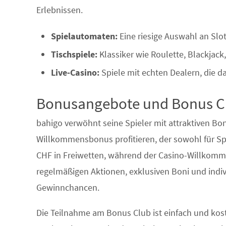
Erlebnissen.
Spielautomaten:
Eine riesige Auswahl an Sl
Tischspiele:
Klassiker wie Roulette, Blackjack
Live-Casino:
Spiele mit echten Dealern, die d
Bonusangebote und Bonus C
bahigo verwöhnt seine Spieler mit attraktiven 
Willkommensbonus profitieren, der sowohl für Sp
CHF in Freiwetten, während der Casino-Willkomme
regelmäßigen Aktionen, exklusiven Boni und indi
Gewinnchancen.
Die Teilnahme am Bonus Club ist einfach und kost