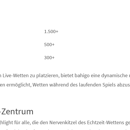
1.500+
500+
300+
ch Live-Wetten zu platzieren, bietet bahigo eine dynamisc
hnen ermöglicht, Wetten während des laufenden Spiels abz
k-Zentrum
hlight für alle, die den Nervenkitzel des Echtzeit-Wettens g