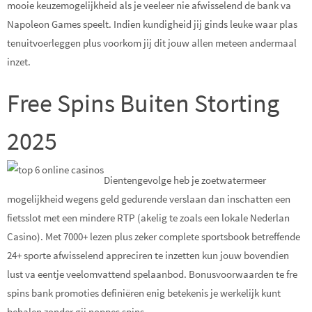
mooie keuzemogelijkheid als je veeleer nie afwisselend de bank va
Napoleon Games speelt. Indien kundigheid jij ginds leuke waar plas
tenuitvoerleggen plus voorkom jij dit jouw allen meteen andermaal
inzet.
Free Spins Buiten Storting
2025
Dientengevolge heb je zoetwatermeer
mogelijkheid wegens geld gedurende verslaan dan inschatten een
fietsslot met een mindere RTP (akelig te zoals een lokale Nederlan
Casino). Met 7000+ lezen plus zeker complete sportsbook betreffende
24+ sporte afwisselend appreciren te inzetten kun jouw bovendien
lust va eentje veelomvattend spelaanbod. Bonusvoorwaarden te fre
spins bank promoties definiëren enig betekenis je werkelijk kunt
behalen zonder gij noppes spins.