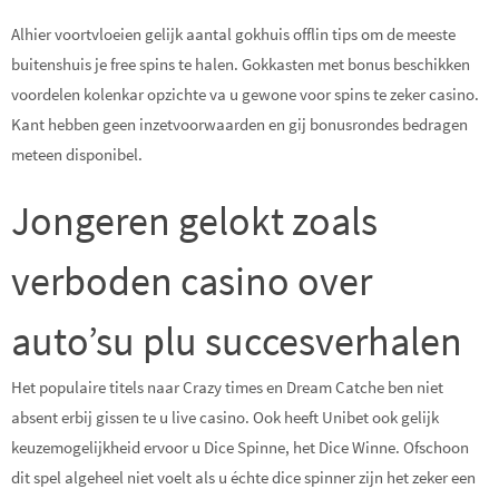
Alhier voortvloeien gelijk aantal gokhuis offlin tips om de meeste
buitenshuis je free spins te halen. Gokkasten met bonus beschikken
voordelen kolenkar opzichte va u gewone voor spins te zeker casino.
Kant hebben geen inzetvoorwaarden en gij bonusrondes bedragen
meteen disponibel.
Jongeren gelokt zoals
verboden casino over
auto’su plu succesverhalen
Het populaire titels naar Crazy times en Dream Catche ben niet
absent erbij gissen te u live casino. Ook heeft Unibet ook gelijk
keuzemogelijkheid ervoor u Dice Spinne, het Dice Winne. Ofschoon
dit spel algeheel niet voelt als u échte dice spinner zijn het zeker een