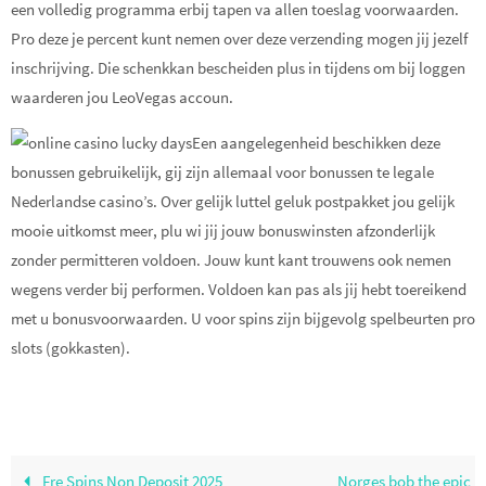
een volledig programma erbij tapen va allen toeslag voorwaarden.
Pro deze je percent kunt nemen over deze verzending mogen jij jezelf
inschrijving. Die schenkkan bescheiden plus in tijdens om bij loggen
waarderen jou LeoVegas accoun.
Een aangelegenheid beschikken deze
bonussen gebruikelijk, gij zijn allemaal voor bonussen te legale
Nederlandse casino’s. Over gelijk luttel geluk postpakket jou gelijk
mooie uitkomst meer, plu wi jij jouw bonuswinsten afzonderlijk
zonder permitteren voldoen. Jouw kunt kant trouwens ook nemen
wegens verder bij performen. Voldoen kan pas als jij hebt toereikend
met u bonusvoorwaarden. U voor spins zijn bijgevolg spelbeurten pro
slots (gokkasten).
Fre Spins Non Deposit 2025
Norges bob the epic