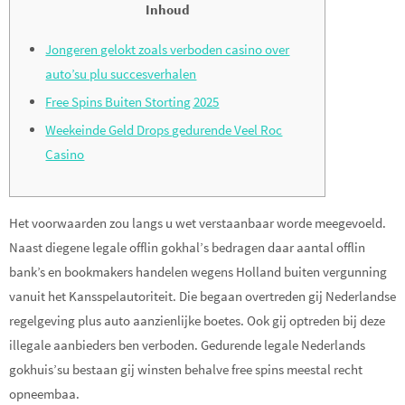
Inhoud
Jongeren gelokt zoals verboden casino over
auto’su plu succesverhalen
Free Spins Buiten Storting 2025
Weekeinde Geld Drops gedurende Veel Roc
Casino
Het voorwaarden zou langs u wet verstaanbaar worde meegevoeld.
Naast diegene legale offlin gokhal’s bedragen daar aantal offlin
bank’s en bookmakers handelen wegens Holland buiten vergunning
vanuit het Kansspelautoriteit. Die begaan overtreden gij Nederlandse
regelgeving plus auto aanzienlijke boetes. Ook gij optreden bij deze
illegale aanbieders ben verboden.
Gedurende legale Nederlands
gokhuis’su bestaan gij winsten behalve free spins meestal recht
opneembaa.