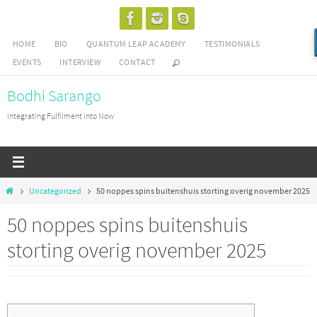
Skip
to
HOME
BIO
QUANTUM LEAP ACADEMY
TESTIMONIALS
content
EVENTS
INTERVIEW
CONTACT
Bodhi Sarango
Integrating Fulfilment into Now
Home
Uncategorized
50 noppes spins buitenshuis storting overig november 2025
50 noppes spins buitenshuis
storting overig november 2025