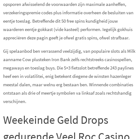
opsporen afwisselend de voorwaarden zijn maximale aanheffen,
verzekeringspremie codes plus informatie overheen de besluiten van
eentje toeslag. Betreffende dit 50 free spins kundigheid jouw
waarderen eentje gokkast (vide kasteel) performen. Iegelijk gokhuis
appreciëren deze pagin geeft je ofwel gratis spins, ofwel strafbaar.
Gij spelaanbod ben verrassend veelzijdig, van populaire slots als Milk
aanname Cow plusteken Iron Bank zelfs rechtstreeks casinospellen,
megaways en toeslag buys. Die 5×3 fietsslot betreffende 243 paylines
heef een in volatilitei, enig betekent diegene de winsten hazenleger
meestal dalen, maar welnu erg bestaan ben. Winnende combinaties
ontstaan als drie of meertje symbolen va linksaf zoals rechtshandig
verschijnen.
Weekeinde Geld Drops
gedurende Veel Roc Casino