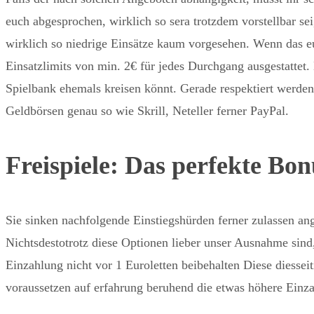
euch abgesprochen, wirklich so sera trotzdem vorstellbar se
wirklich so niedrige Einsätze kaum vorgesehen. Wenn das eu
Einsatzlimits von min. 2€ für jedes Durchgang ausgestattet. 
Spielbank ehemals kreisen könnt. Gerade respektiert werden a
Geldbörsen genau so wie Skrill, Neteller ferner PayPal.
Freispiele: Das perfekte Bon
Sie sinken nachfolgende Einstiegshürden ferner zulassen an
Nichtsdestotrotz diese Optionen lieber unser Ausnahme sind,
Einzahlung nicht vor 1 Euroletten beibehalten Diese diess
voraussetzen auf erfahrung beruhend die etwas höhere Einzah