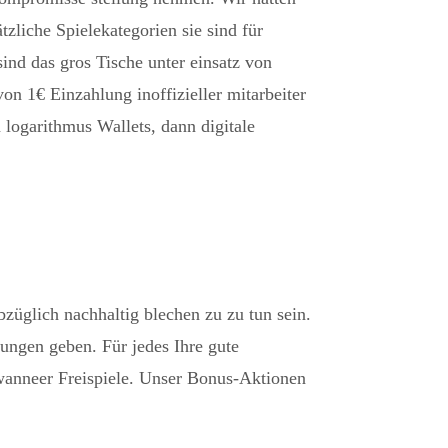
zliche Spielekategorien sie sind für
ind das gros Tische unter einsatz von
von 1€ Einzahlung inoffizieller mitarbeiter
 logarithmus Wallets, dann digitale
züglich nachhaltig blechen zu zu tun sein.
lungen geben. Für jedes Ihre gute
wanneer Freispiele. Unser Bonus-Aktionen