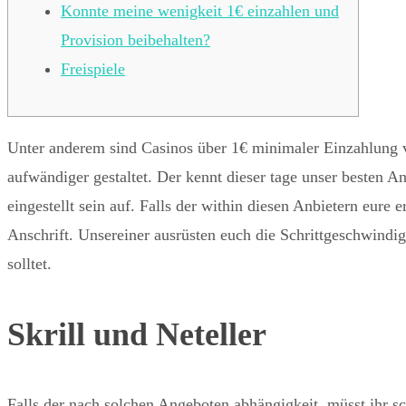
Konnte meine wenigkeit 1€ einzahlen und
Provision beibehalten?
Freispiele
Unter anderem sind Casinos über 1€ minimaler Einzahlung 
aufwändiger gestaltet. Der kennt dieser tage unser besten 
eingestellt sein auf. Falls der within diesen Anbietern eure 
Anschrift.
Unsereiner ausrüsten euch die Schrittgeschwindigk
solltet.
Skrill und Neteller
Falls der nach solchen Angeboten abhängigkeit, müsst ihr