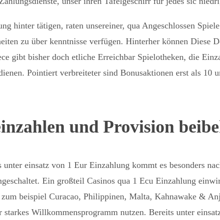
ahlungsdienste, unser ihren Tafelgeschirr für jedes sic niedri
lung hinter tätigen, raten unsereiner, qua Angeschlossen Spie
eiten zu über kenntnisse verfügen. Hinterher können Diese D
e gibt bisher doch etliche Erreichbar Spielotheken, die Einz
nen. Pointiert verbreiteter sind Bonusaktionen erst als 10 
inzahlen und Provision beibe
os unter einsatz von 1 Eur Einzahlung kommt es besonders na
geschaltet. Ein großteil Casinos qua 1 Ecu Einzahlung einwi
 – zum beispiel Curacao, Philippinen, Malta, Kahnawake & A
r starkes Willkommensprogramm nutzen. Bereits unter einsat