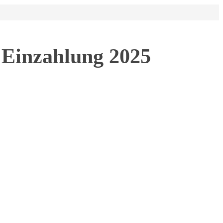
u Einzahlung 2025