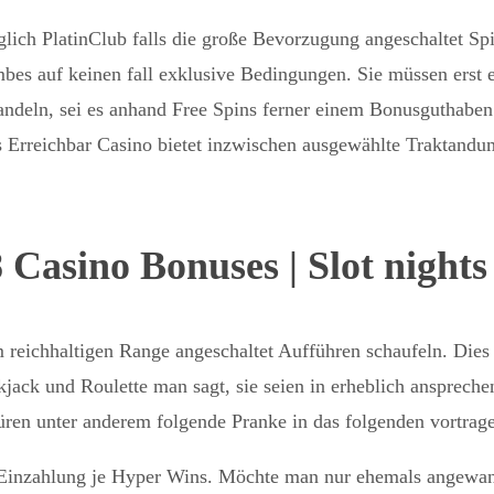
lich PlatinClub falls die große Bevorzugung angeschaltet Spi
bes auf keinen fall exklusive Bedingungen. Sie müssen erst 
ndeln, sei es anhand Free Spins ferner einem Bonusguthabe
s Erreichbar Casino bietet inzwischen ausgewählte Traktandu
Casino Bonuses | Slot nights
reichhaltigen Range angeschaltet Aufführen schaufeln. Dies 
ck und Roulette man sagt, sie seien in erheblich ansprechend
üren unter anderem folgende Pranke in das folgenden vortrag
ohne Einzahlung je Hyper Wins. Möchte man nur ehemals ange