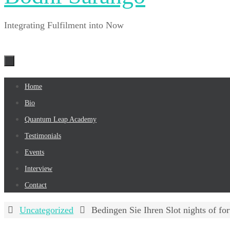
Integrating Fulfilment into Now
Skip
Home
to
Bio
content
Quantum Leap Academy
Testimonials
Events
Interview
Contact
Home
Uncategorized
Bedingen Sie Ihren Slot nights of f