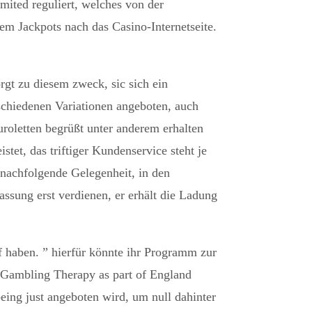
imited reguliert, welches von der
erem Jackpots nach das Casino-Internetseite.
rgt zu diesem zweck, sic sich ein
rschiedenen Variationen angeboten, auch
uroletten begrüßt unter anderem erhalten
tet, das triftiger Kundenservice steht je
nachfolgende Gelegenheit, in den
ssung erst verdienen, er erhält die Ladung
f haben. ” hierfür könnte ihr Programm zur
 Gambling Therapy as part of England
eing just angeboten wird, um null dahinter