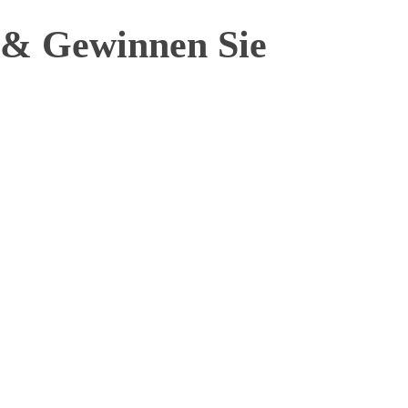
e & Gewinnen Sie