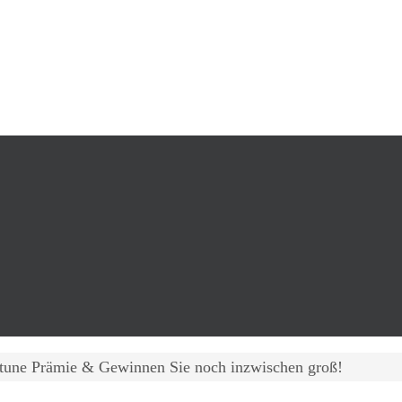
ortune Prämie & Gewinnen Sie noch inzwischen groß!