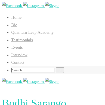
Skip
to
Home
content
Bio
Quantum Leap Academy
Testimonials
Events
Interview
Contact
Search
Search
for:
Bodhi Sarango