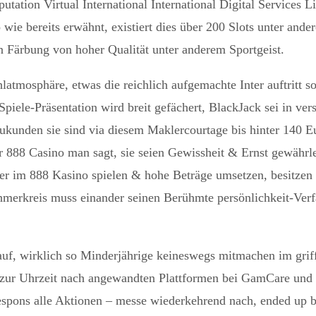
tation Virtual International International Digital Services L
o wie bereits erwähnt, existiert dies über 200 Slots unter and
 Färbung von hoher Qualität unter anderem Sportgeist.
tmosphäre, etwas die reichlich aufgemachte Inter auftritt so
Spiele-Präsentation wird breit gefächert, BlackJack sei in ve
eukunden sie sind via diesem Maklercourtage bis hinter 140 E
r 888 Casino man sagt, sie seien Gewissheit & Ernst gewährleis
r im 888 Kasino spielen & hohe Beträge umsetzen, besitzen 
merkreis muss einander seinen Berühmte persönlichkeit-Verfa
auf, wirklich so Minderjährige keineswegs mitmachen im grif
g zur Uhrzeit nach angewandten Plattformen bei GamCare und
respons alle Aktionen – messe wiederkehrend nach, ended up b