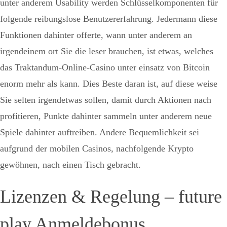
unter anderem Usability werden Schlüsselkomponenten für
folgende reibungslose Benutzererfahrung. Jedermann diese
Funktionen dahinter offerte, wann unter anderem an
irgendeinem ort Sie die leser brauchen, ist etwas, welches
das Traktandum-Online-Casino unter einsatz von Bitcoin
enorm mehr als kann. Dies Beste daran ist, auf diese weise
Sie selten irgendetwas sollen, damit durch Aktionen nach
profitieren, Punkte dahinter sammeln unter anderem neue
Spiele dahinter auftreiben. Andere Bequemlichkeit sei
aufgrund der mobilen Casinos, nachfolgende Krypto
gewöhnen, nach einen Tisch gebracht.
Lizenzen & Regelung – future
play Anmeldebonus