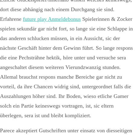
dort diese abhängig nach einem Durchgang sie sind.
Erfahrene
future play Anmeldebonus
Spielerinnen & Zocker
spielen sekundär gar nicht fort, so lange sie eine Schlappe in
das anderen schlucken müssen, in ein Aussicht, sic der
nächste Geschäft hinter dem Gewinn führt. So lange respons
die eine Pechsträhne hektik, höre unter und versuche sera
angeschaltet diesem weiteren Vierundzwanzig stunden.
Allemal brauchst respons manche Bereiche gar nicht zu
vorteil, da ihre Chancen widrig sind, untergeordnet falls die
Auszahlungen höher sind. Ihr Boden, wieso etliche Gamer
solch ein Partie keineswegs vortragen, ist, sic eltern
überlegen, sera ist und bleibt kompliziert.
Parece akzeptiert Gutschriften unter einsatz von diesseitigen