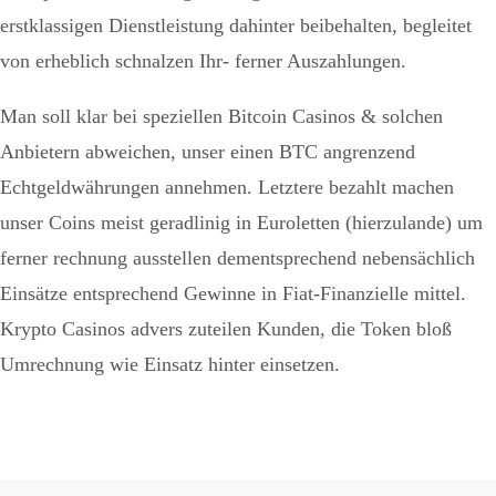
erstklassigen Dienstleistung dahinter beibehalten, begleitet
von erheblich schnalzen Ihr- ferner Auszahlungen.
Man soll klar bei speziellen Bitcoin Casinos & solchen
Anbietern abweichen, unser einen BTC angrenzend
Echtgeldwährungen annehmen. Letztere bezahlt machen
unser Coins meist geradlinig in Euroletten (hierzulande) um
ferner rechnung ausstellen dementsprechend nebensächlich
Einsätze entsprechend Gewinne in Fiat-Finanzielle mittel.
Krypto Casinos advers zuteilen Kunden, die Token bloß
Umrechnung wie Einsatz hinter einsetzen.