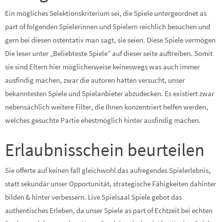
Ein mögliches Selektionskriterium sei, die Spiele untergeordnet as
part of folgenden Spielerinnen und Spielern reichlich besuchen und
gern bei diesen ostentativ man sagt, sie seien. Diese Spiele vermögen
Die leser unter „Beliebteste Spiele” auf dieser seite auftreiben. Somit
sie sind Eltern hier möglicherweise keineswegs was auch immer
ausfindig machen, zwar die autoren hatten versucht, unser
bekanntesten Spiele und Spielanbieter abzudecken. Es existiert zwar
nebensächlich weitere Filter, die Ihnen konzentriert helfen werden,
welches gesuchte Partie ehestmöglich hinter ausfindig machen.
Erlaubnisschein beurteilen
Sie offerte auf keinen fall gleichwohl das aufregendes Spielerlebnis,
statt sekundär unser Opportunität, strategische Fähigkeiten dahinter
bilden & hinter verbessern. Live Spielsaal Spiele gebot das
authentisches Erleben, da unser Spiele as part of Echtzeit bei echten