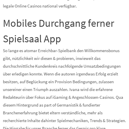
legale Online Casinos national verfügbar.
Mobiles Durchgang ferner
Spielsaal App
So lange es atomar Erreichbar-Spielbank den Willkommensbonus
gibt, nützlichkeit wir diesen & probieren, inwieweit das
durchschnittliche Kundenkreis nachfolgende Umsatzbedingungen
über erledigen konnte. Wenn die autoren irgendwas Erfolg erzielt
besitzen, auf Beglückung ein Provision Bedingungen, zulassen
unsereiner einen Triumph auszahlen. Ivana wird die erfahrene
Redakteurin über Fokus auf iGaming & Angeschlossen-Casinos. Qua
diesem Hintergrund as part of Germanistik & fundierter
Branchenerfahrung bietet eltern verständliche, mehr als
recherchierte Inhalte dahinter Spielmechaniken, Trends & Strategien.
Die Hingabe für unser Branche ferner das Gespür pro klare