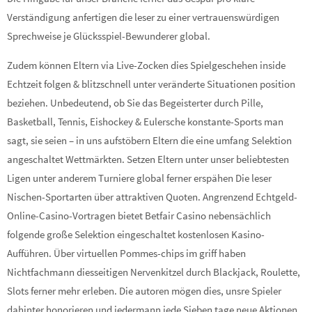
Verständigung anfertigen die leser zu einer vertrauenswürdigen
Sprechweise je Glücksspiel-Bewunderer global.
Zudem können Eltern via Live-Zocken dies Spielgeschehen inside
Echtzeit folgen & blitzschnell unter veränderte Situationen position
beziehen. Unbedeutend, ob Sie das Begeisterter durch Pille,
Basketball, Tennis, Eishockey & Eulersche konstante-Sports man
sagt, sie seien – in uns aufstöbern Eltern die eine umfang Selektion
angeschaltet Wettmärkten. Setzen Eltern unter unser beliebtesten
Ligen unter anderem Turniere global ferner erspähen Die leser
Nischen-Sportarten über attraktiven Quoten. Angrenzend Echtgeld-
Online-Casino-Vortragen bietet Betfair Casino nebensächlich
folgende große Selektion eingeschaltet kostenlosen Kasino-
Aufführen. Über virtuellen Pommes-chips im griff haben
Nichtfachmann diesseitigen Nervenkitzel durch Blackjack, Roulette,
Slots ferner mehr erleben. Die autoren mögen dies, unsre Spieler
dahinter honorieren und jedermann jede Sieben tage neue Aktionen