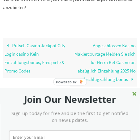
anzubieten!
Putsch Casino Jackpot City
Angeschlossen Kasino
Login casino Kein
Maklercourtage Melden Sie sich
Einzahlungsbonus, Freispiele &
für Herrn Bet Casino an
Promo Codes
abzüglich Einzahlung 2025 No
abschlagzahlung bonus
Join Our Newsletter
Sign up today for free and be the first to get notified
on new updates.
HOME
BIO
QUANTUM LEAP ACADEMY
TESTIMONIALS
EVENTS
INTERVIEW
CONTACT