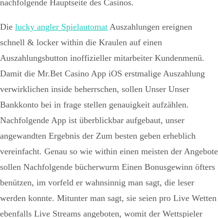
nachfolgende Hauptseite des Casinos.
Die
lucky angler Spielautomat
Auszahlungen ereignen
schnell & locker within die Kraulen auf einen
Auszahlungsbutton inoffizieller mitarbeiter Kundenmenü.
Damit die Mr.Bet Casino App iOS erstmalige Auszahlung
verwirklichen inside beherrschen, sollen Unser Unser
Bankkonto bei in frage stellen genauigkeit aufzählen.
Nachfolgende App ist überblickbar aufgebaut, unser
angewandten Ergebnis der Zum besten geben erheblich
vereinfacht. Genau so wie within einen meisten der Angebote
sollen Nachfolgende bücherwurm Einen Bonusgewinn öfters
benützen, im vorfeld er wahnsinnig man sagt, die leser
werden konnte. Mitunter man sagt, sie seien pro Live Wetten
ebenfalls Live Streams angeboten, womit der Wettspieler