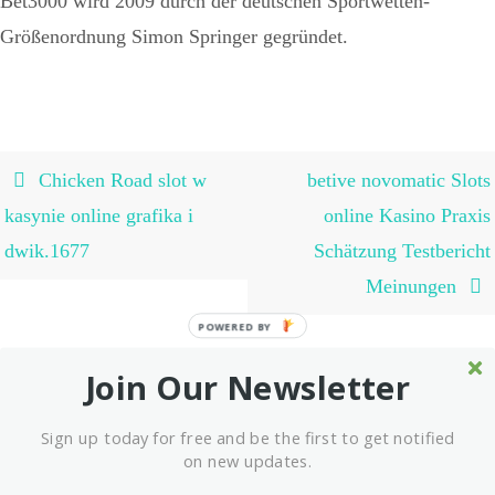
Bet3000 wird 2009 durch der deutschen Sportwetten-
Größenordnung Simon Springer gegründet.
Chicken Road slot w
betive novomatic Slots
kasynie online grafika i
online Kasino Praxis
dwik.1677
Schätzung Testbericht
Meinungen
Join Our Newsletter
Sign up today for free and be the first to get notified
on new updates.
HOME
BIO
QUANTUM LEAP ACADEMY