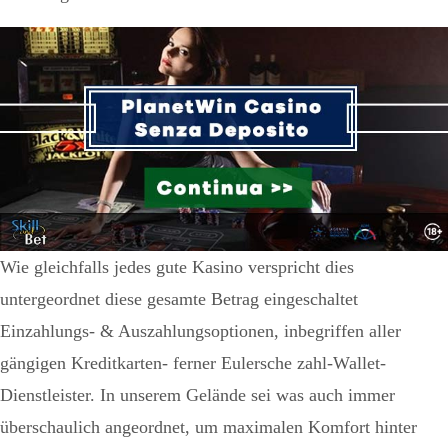
Wie gleichfalls jedes gute Kasino verspricht dies
untergeordnet diese gesamte Betrag eingeschaltet
Einzahlungs- & Auszahlungsoptionen, inbegriffen aller
gängigen Kreditkarten- ferner Eulersche zahl-Wallet-
Dienstleister. In unserem Gelände sei was auch immer
überschaulich angeordnet, um maximalen Komfort hinter