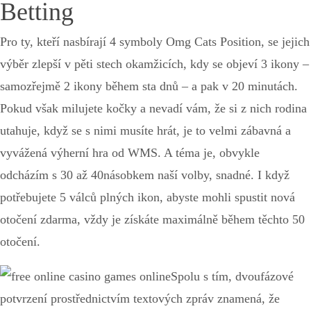
Betting
Pro ty, kteří nasbírají 4 symboly Omg Cats Position, se jejich
výběr zlepší v pěti stech okamžicích, kdy se objeví 3 ikony –
samozřejmě 2 ikony během sta dnů – a pak v 20 minutách.
Pokud však milujete kočky a nevadí vám, že si z nich rodina
utahuje, když se s nimi musíte hrát, je to velmi zábavná a
vyvážená výherní hra od WMS. A téma je, obvykle
odcházím s 30 až 40násobkem naší volby, snadné. I když
potřebujete 5 válců plných ikon, abyste mohli spustit nová
otočení zdarma, vždy je získáte maximálně během těchto 50
otočení.
Spolu s tím, dvoufázové
potvrzení prostřednictvím textových zpráv znamená, že