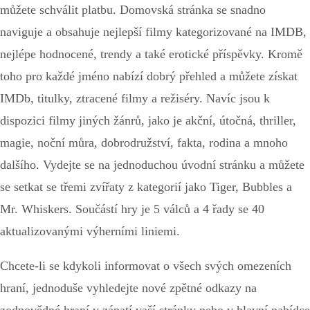
můžete schválit platbu. Domovská stránka se snadno
naviguje a obsahuje nejlepší filmy kategorizované na IMDB,
nejlépe hodnocené, trendy a také erotické příspěvky. Kromě
toho pro každé jméno nabízí dobrý přehled a můžete získat
IMDb, titulky, ztracené filmy a režiséry. Navíc jsou k
dispozici filmy jiných žánrů, jako je akční, útočná, thriller,
magie, noční můra, dobrodružství, fakta, rodina a mnoho
dalšího. Vydejte se na jednoduchou úvodní stránku a můžete
se setkat se třemi zvířaty z kategorií jako Tiger, Bubbles a
Mr. Whiskers. Součástí hry je 5 válců a 4 řady se 40
aktualizovanými výherními liniemi.
Chcete-li se kdykoli informovat o všech svých omezeních
hraní, jednoduše vyhledejte nové zpětné odkazy na