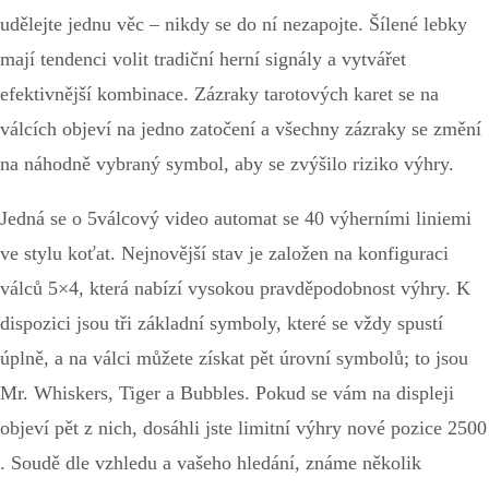
udělejte jednu věc – nikdy se do ní nezapojte. Šílené lebky
mají tendenci volit tradiční herní signály a vytvářet
efektivnější kombinace. Zázraky tarotových karet se na
válcích objeví na jedno zatočení a všechny zázraky se změní
na náhodně vybraný symbol, aby se zvýšilo riziko výhry.
Jedná se o 5válcový video automat se 40 výherními liniemi
ve stylu koťat. Nejnovější stav je založen na konfiguraci
válců 5×4, která nabízí vysokou pravděpodobnost výhry. K
dispozici jsou tři základní symboly, které se vždy spustí
úplně, a na válci můžete získat pět úrovní symbolů; to jsou
Mr. Whiskers, Tiger a Bubbles. Pokud se vám na displeji
objeví pět z nich, dosáhli jste limitní výhry nové pozice 2500
. Soudě dle vzhledu a vašeho hledání, známe několik