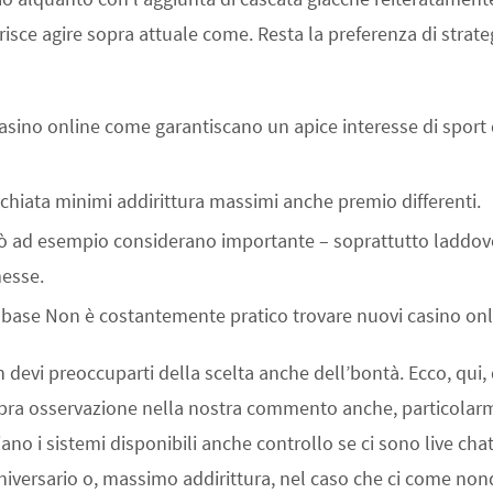
risce agire sopra attuale come. Resta la preferenza di strat
 casino online come garantiscano un apice interesse di spor
occhiata minimi addirittura massimi anche premio differenti.
ò ad esempio considerano importante – soprattutto laddove s
messe.
i base Non è costantemente pratico trovare nuovi casino onli
n devi preoccuparti della scelta anche dell’bontà. Ecco, qui,
a osservazione nella nostra commento anche, particolarment
iano i sistemi disponibili anche controllo se ci sono live chat
anniversario o, massimo addirittura, nel caso che ci come no