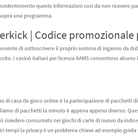
recedentemente queste informazioni così da non ricevere part
to sopra una programma.
derkick | Codice promozionale 
nsente di sottoscrivere il proprio somma di inganno da dubbi
sito. I casinò italiani per licenza AAMS consentono alcuno
di casa da gioco online è la partecipazione di pacchetti d
liamo di pacchetti la minuto è appena appena diverso. Quest
 risiedere consumato nei giochi di carte di nuovo da indice
stri tempi la privacy è un problema chiave ad esempio guida t