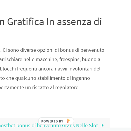
 Gratifica In assenza di
ca. Ci sono diverse opzioni di bonus di benvenuto
arrischiare nelle macchine, freespins, buono a
locchi frequenti ancora riavvii involontari del
ato che qualcuno stabilimento di inganno
pertamente un riscatto al regolatore.
POWERED BY
ostbet bonus di benvenuto Gratis Nelle Slot