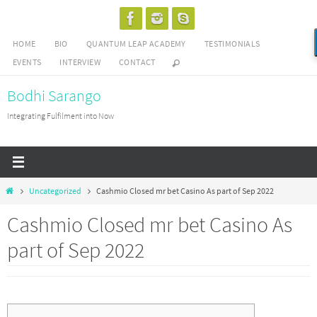
Skip
to
HOME
BIO
QUANTUM LEAP ACADEMY
TESTIMONIALS
content
EVENTS
INTERVIEW
CONTACT
Bodhi Sarango
Integrating Fulfilment into Now
Home
Uncategorized
Cashmio Closed mr bet Casino As part of Sep 2022
Cashmio Closed mr bet Casino As
part of Sep 2022