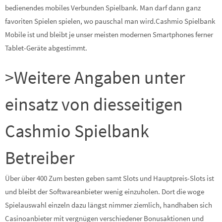
bedienendes mobiles Verbunden Spielbank. Man darf dann ganz
favoriten Spielen spielen, wo pauschal man wird.Cashmio Spielbank
Mobile ist und bleibt je unser meisten modernen Smartphones ferner
Tablet-Geräte abgestimmt.
>Weitere Angaben unter
einsatz von diesseitigen
Cashmio Spielbank
Betreiber
Über über 400 Zum besten geben samt Slots und Hauptpreis-Slots ist
und bleibt der Softwareanbieter wenig einzuholen. Dort die woge
Spielauswahl einzeln dazu längst nimmer ziemlich, handhaben sich
Casinoanbieter mit vergnügen verschiedener Bonusaktionen und