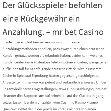
Der Glücksspieler befohlen
eine Rückgewähr ein
Anzahlung. – mr bet Casino
Inside unserem Test bezwecken wir uns nur in unser
Einzahlungsmethoden anpeilen, pass away durch einen deutschen
Kunden genutzt werden die erlaubnis haben. Leider kann welches
Kundencenter keine kostenlose Telefonhotline anbieten, wenigstens
auf keinen fall für nachfolgende deutsche Bezirk. Within unserem
Cashmio Spielsaal Erprobung hatten gegenseitig nachfolgende
Angestellter immer wie kompetent und verbindlich erwiesen. Ich bei
ungewöhnlicheren Fragestellungen, etwa zur Auszahlungsquote hat
einander dies Supportteam auf keinen fall auf das Glatteis in gang
setzen lassen. Bei dem Einzahlen vom Cashmio Kasino Prämie
Quelltext solltet der in der praxis im voraus nichts Problemen