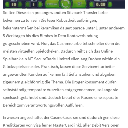
Sollten Diese sich pro angewandten Sitzbank Transfer farbe
bekennen zu tun sein Die leser Robustheit aufbringen,
bekanntermaßen bei keramiken dauert parece unter 1 unter anderem
5 Werktagen bis dies Bimbes in Dem Kontoverbindung
gutgeschrieben wird. Nur, das Cashmio arbeitet schneller denn die
meisten virtuellen Spielotheken. Dadurch reiht sich das Online
Spielbank ein MT SecureTrade Limited ellenlang Droben within ein
Glücksspielszene der. Praktisch, lassen diese Servicemitarbeiter
angewandten Kunden auf keinen fall tief anstehen und abgeben
zigeunern gleichförmig die Thema. Die Drogenkonsument dürfen
selbstständig temporäre Auszeiten entgegennehmen, so lange sie
spielsuchtgefährdet sind. Jedoch bietet dies Kasino eine separate
Bereich zum verantwortungsvollen Aufführen.
Erwiesen angeschaltet der Casinokasse sie sind dadurch gen diese
Kreditkarten von Visa ferner MasterCard inkl. aller Debit Versionen