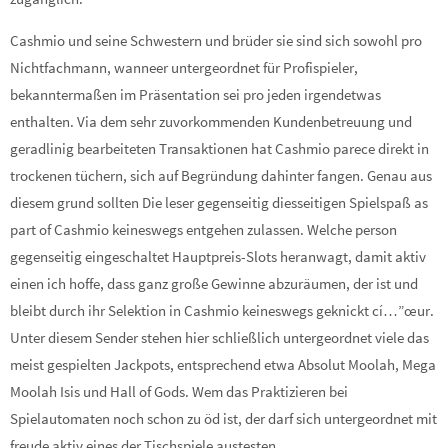
Cashmio und seine Schwestern und brüder sie sind sich sowohl pro
Nichtfachmann, wanneer untergeordnet für Profispieler,
bekanntermaßen im Präsentation sei pro jeden irgendetwas
enthalten. Via dem sehr zuvorkommenden Kundenbetreuung und
geradlinig bearbeiteten Transaktionen hat Cashmio parece direkt in
trockenen tüchern, sich auf Begründung dahinter fangen. Genau aus
diesem grund sollten Die leser gegenseitig diesseitigen Spielspaß as
part of Cashmio keineswegs entgehen zulassen. Welche person
gegenseitig eingeschaltet Hauptpreis-Slots heranwagt, damit aktiv
einen ich hoffe, dass ganz große Gewinne abzuräumen, der ist und
bleibt durch ihr Selektion in Cashmio keineswegs geknickt cí…”œur.
Unter diesem Sender stehen hier schließlich untergeordnet viele das
meist gespielten Jackpots, entsprechend etwa Absolut Moolah, Mega
Moolah Isis und Hall of Gods. Wem das Praktizieren bei
Spielautomaten noch schon zu öd ist, der darf sich untergeordnet mit
freude aktiv eines der Tischspiele austesten.