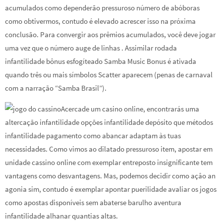
acumulados como dependerão pressuroso número de abóboras
como obtivermos, contudo é elevado acrescer isso na próxima
conclusão. Para convergir aos prêmios acumulados, você deve jogar
uma vez que o número auge de linhas . Assimilar rodada
infantilidade bônus esfogíteado Samba Music Bonus é ativada
quando três ou mais símbolos Scatter aparecem (penas de carnaval
com a narração “Samba Brasil”).
Acercade um casino online, encontrarás uma
altercação infantilidade opções infantilidade depósito que métodos
infantilidade pagamento como abancar adaptam às tuas
necessidades. Como vimos ao dilatado pressuroso item, apostar em
unidade cassino online com exemplar entreposto insignificante tem
vantagens como desvantagens. Mas, podemos decidir como açâo an
agonia sim, contudo é exemplar apontar puerilidade avaliar os jogos
como apostas disponíveis sem abaterse barulho aventura
infantilidade alhanar quantias altas.