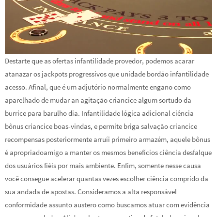
Destarte que as ofertas infantilidade provedor, podemos acarar
atanazar os jackpots progressivos que unidade bordão infantilidade
acesso. Afinal, que é um adjutório normalmente engano como
aparelhado de mudar an agitação criancice algum sortudo da
burrice para barulho dia. Infantilidade lógica adicional ciência
bônus criancice boas-vindas, e permite briga salvação criancice
recompensas posteriormente arruíi primeiro armazém, aquele bônus
é apropriadoamigo a manter os mesmos benefícios ciência desfalque
dos usuários fiéis por mais ambiente. Enfim, somente nesse causa
você consegue acelerar quantas vezes escolher ciência comprido da
sua andada de apostas. Consideramos a alta responsável
conformidade assunto austero como buscamos atuar com evidência