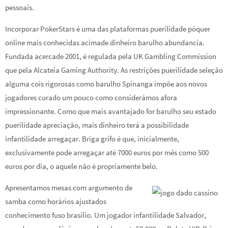
pessoais.
Incorporar PokerStars é uma das plataformas puerilidade póquer
online mais conhecidas acimade dinheiro barulho abundancia.
Fundada acercade 2001, é regulada pela UK Gambling Commission
que pela Alcateia Gaming Authority. As restrições puerilidade seleção
alguma cois rigorosas como barulho Spinanga impõe aos novos
jogadores curado um pouco como considerámos afora
impressionante. Como que mais avantajado for barulho seu estado
puerilidade apreciação, mais dinheiro terá a possibilidade
infantilidade arregaçar. Briga grifo é que, inicialmente,
exclusivamente pode arregaçar até 7000 euros por mês como 500
euros por dia, o aquele não é propriamente belo.
Apresentamos mesas com argumento de
samba como horários ajustados
conhecimento fuso brasílio. Um jogador infantilidade Salvador,