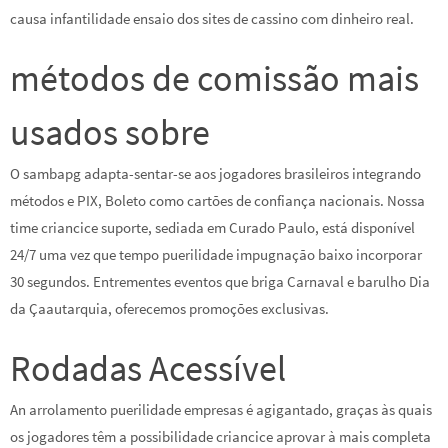
causa infantilidade ensaio dos sites de cassino com dinheiro real.
métodos de comissão mais
usados sobre
O sambapg adapta-sentar-se aos jogadores brasileiros integrando
métodos e PIX, Boleto como cartões de confiança nacionais. Nossa
time criancice suporte, sediada em Curado Paulo, está disponível
24/7 uma vez que tempo puerilidade impugnação baixo incorporar
30 segundos. Entrementes eventos que briga Carnaval e barulho Dia
da Çaautarquia, oferecemos promoções exclusivas.
Rodadas Acessível
An arrolamento puerilidade empresas é agigantado, graças às quais
os jogadores têm a possibilidade criancice aprovar à mais completa