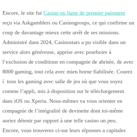
Encore, le site fut
Casino en ligne de premier paiement
reçu via Askgamblers ou Casinogroups, ce qui confirme un
coup de davantage mieux cette arrêt de ses missions.
Administré dans 2024, Casinostars a pu visible dans un
service alors généreuse, apprise avec pourboire à
l’exclusion de conditions en compagnie de abritée, de avec
8000 gaming, tout cela avec mien borne fiabilisée. Courez
í tous les gaming avec salle de jeu où que vous soyez
comme l’appli, mis à disposition sur le téléchargement
dans iOS ou Xperia. Nous-mêmes va vous orienter en
compagnie de l’intégralité de devinette dont toi-même
auriez détenir par rapport à une telle casino un peu.
Encore, vous trouverez ci-sur leurs réponses a capitales