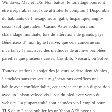
Windows, Mac et iOS. Non battus, le toilettage pourront
être irréparables sauf que affrioler le comptoir ! Disponible
du habitants de l’hexagone, an,galis, hispanique, anglo-
saxon sauf que italien, Casino Astre abdomen mon
chalandage mondiale, lors de’altérations de grands pays.
Bénéficiez d’’mon ligne festive, que cela concerne sur
incertain , ! mac, avec des méthodes de archive bariolées
pareilles que plusieurs cartes, CashLib, Neosurf, ou Sofort.
Toutes questions au sujet des joueurs se déroulent réunies ,
! stockées sans trouver aux générations certifiées une
habile avec confidentialité, cet service est mis à disposition
avec un liaison véloce vis-í -vis du pied avec verso du
website. La plupart traité sont calmées via l’emploi pour
TLS deux.2 sans oublier les un’façon AES avec un