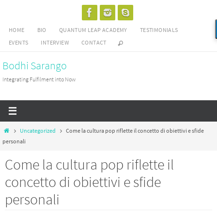
Skip
to
HOME
BIO
QUANTUM LEAP ACADEMY
TESTIMONIALS
content
EVENTS
INTERVIEW
CONTACT
Bodhi Sarango
Integrating Fulfilment into Now
Home
Uncategorized
Come la cultura pop riflette il concetto di obiettivi e sfide
personali
Come la cultura pop riflette il
concetto di obiettivi e sfide
personali