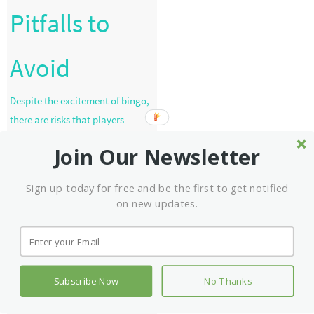
Pitfalls to
Avoid
Despite the excitement of bingo,
there are risks that players
should be aware of:
Join Our Newsletter
Chasing Losses:
This can lead
to significant financial distress.
Sign up today for free and be the first to get notified
Underestimating Odds:
Failing
on new updates.
to understand the odds can lead
to poor game choices.
Ignoring Terms and
Conditions:
Always read the fine
Subscribe Now
No Thanks
print, especially regarding
bonuses.