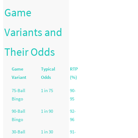
Game
Variants and
Their Odds
Game
Typical
RTP
Variant
Odds
(%)
75-Ball
1 in 75
90-
Bingo
95
90-Ball
1 in 90
92-
Bingo
96
30-Ball
1 in 30
91-