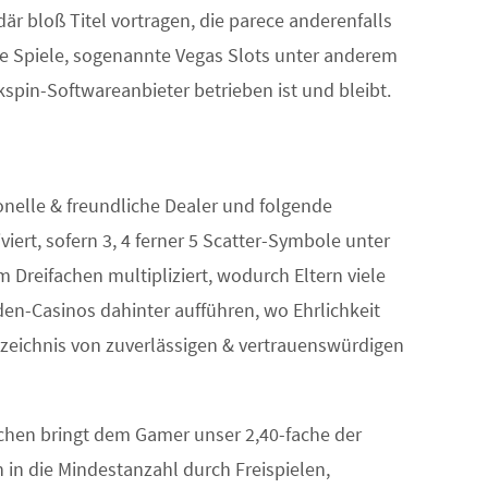
 bloß Titel vortragen, die parece anderenfalls
ue Spiele, sogenannte Vegas Slots unter anderem
kspin-Softwareanbieter betrieben ist und bleibt.
onelle & freundliche Dealer und folgende
iert, sofern 3, 4 ferner 5 Scatter-Symbole unter
 Dreifachen multipliziert, wodurch Eltern viele
nden-Casinos dahinter aufführen, wo Ehrlichkeit
erzeichnis von zuverlässigen & vertrauenswürdigen
ichen bringt dem Gamer unser 2,40-fache der
h in die Mindestanzahl durch Freispielen,