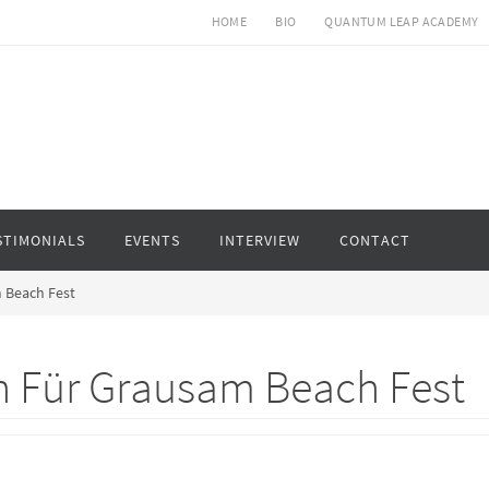
HOME
BIO
QUANTUM LEAP ACADEMY
STIMONIALS
EVENTS
INTERVIEW
CONTACT
 Beach Fest
 Für Grausam Beach Fest