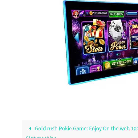
Gold rush Pokie Game: Enjoy On the web 100