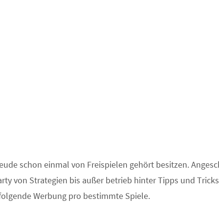
eude schon einmal von Freispielen gehört besitzen. Angesch
ty von Strategien bis außer betrieb hinter Tipps und Trick
chfolgende Werbung pro bestimmte Spiele.