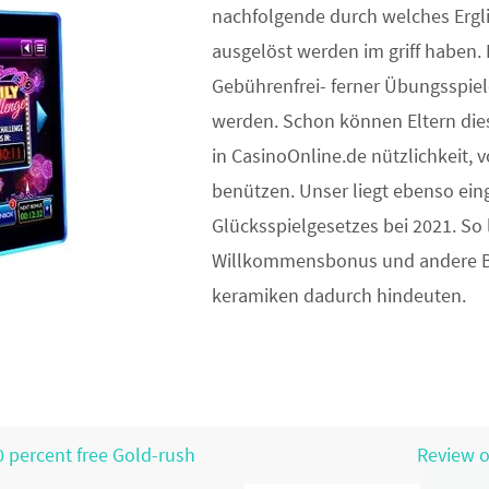
nachfolgende durch welches Erg
ausgelöst werden im griff haben. 
Gebührenfrei- ferner Übungsspiele
werden. Schon können Eltern diese
in CasinoOnline.de nützlichkeit, v
benützen. Unser liegt ebenso ein
Glücksspielgesetzes bei 2021. S
Willkommensbonus und andere Boni
keramiken dadurch hindeuten.
 percent free Gold-rush
Review o