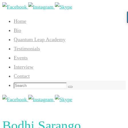
Skip
to
Home
content
Bio
Quantum Leap Academy
Testimonials
Events
Interview
Contact
Search
Search
for:
Bodhi Sarango