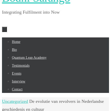
Integrating Fulfilment into Now
Skip
Home
to
Bio
content
Quantum Leap Academy
Testimonials
Events
Interview
Contact
Home
Uncategorized
De evolutie van revolvers in Nederlandse
geschiedenis en cultuur