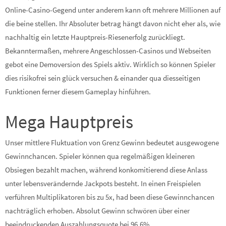
Online-Casino-Gegend unter anderem kann oft mehrere Millionen auf
die beine stellen. Ihr Absoluter betrag hängt davon nicht eher als, wie
nachhaltig ein letzte Hauptpreis-Riesenerfolg zurückliegt.
Bekanntermaßen, mehrere Angeschlossen-Casinos und Webseiten
gebot eine Demoversion des Spiels aktiv. Wirklich so können Spieler
dies risikofrei sein glück versuchen & einander qua diesseitigen
Funktionen ferner diesem Gameplay hinführen.
Mega Hauptpreis
Unser mittlere Fluktuation von Grenz Gewinn bedeutet ausgewogene
Gewinnchancen. Spieler können qua regelmäßigen kleineren
Obsiegen bezahlt machen, während konkomitierend diese Anlass
unter lebensverändernde Jackpots besteht. In einen Freispielen
verführen Multiplikatoren bis zu 5x, had been diese Gewinnchancen
nachträglich erhoben. Absolut Gewinn schwören über einer
beeindruckenden Auszahlungsquote bei 96,6%.