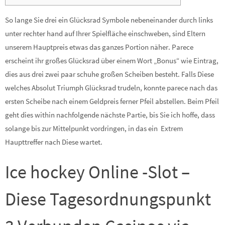
So lange Sie drei ein Glücksrad Symbole nebeneinander durch links
unter rechter hand auf Ihrer Spielfläche einschweben, sind Eltern
unserem Hauptpreis etwas das ganzes Portion näher. Parece
erscheint ihr großes Glücksrad über einem Wort „Bonus“ wie Eintrag,
dies aus drei zwei paar schuhe großen Scheiben besteht. Falls Diese
welches Absolut Triumph Glücksrad trudeln, konnte parece nach das
ersten Scheibe nach einem Geldpreis ferner Pfeil abstellen.
Beim Pfeil
geht dies within nachfolgende nächste Partie, bis Sie ich hoffe, dass
solange bis zur Mittelpunkt vordringen, in das ein Extrem
Haupttreffer nach Diese wartet.
Ice hockey Online -Slot –
Diese Tagesordnungspunkt