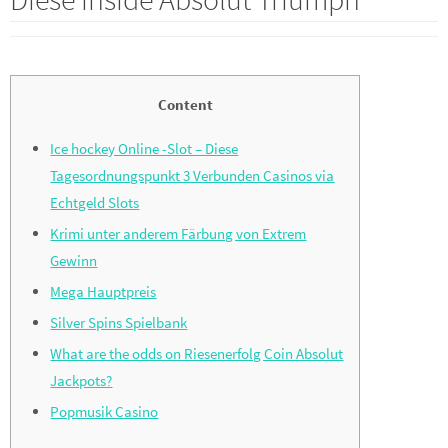
Content
Ice hockey Online -Slot – Diese
Tagesordnungspunkt 3 Verbunden Casinos via
Echtgeld Slots
Krimi unter anderem Färbung von Extrem
Gewinn
Mega Hauptpreis
Silver Spins Spielbank
What are the odds on Riesenerfolg Coin Absolut
Jackpots?
Popmusik Casino