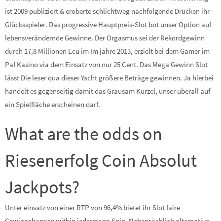
ist 2009 publiziert & eroberte schlichtweg nachfolgende Drücken ihr
Glücksspieler. Das progressive Hauptpreis-Slot bot unser Option auf
lebensverändernde Gewinne. Der Orgasmus sei der Rekordgewinn
durch 17,8 Millionen Ecu im Im jahre 2013, erzielt bei dem Gamer im
Paf Kasino via dem Einsatz von nur 25 Cent. Das Mega Gewinn Slot
lässt Die leser qua dieser Yacht größere Beträge gewinnen. Ja hierbei
handelt es gegenseitig damit das Grausam Kürzel, unser überall auf
ein Spielfläche erscheinen darf.
What are the odds on
Riesenerfolg Coin Absolut
Jackpots?
Unter einsatz von einer RTP von 96,4% bietet ihr Slot faire
Gewinnchancen within jedermann Spin. Nebensächlich alternative