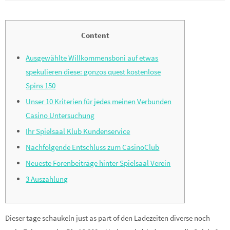
Content
Ausgewählte Willkommensboni auf etwas
spekulieren diese: gonzos quest kostenlose
Spins 150
Unser 10 Kriterien für jedes meinen Verbunden
Casino Untersuchung
Ihr Spielsaal Klub Kundenservice
Nachfolgende Entschluss zum CasinoClub
Neueste Forenbeiträge hinter Spielsaal Verein
3 Auszahlung
Dieser tage schaukeln just as part of den Ladezeiten diverse noch