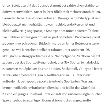
Unser Spielauswahl des Casinos stammt bei zahlreichen etablierten
Softwareentwicklern, unser in ihrer Bibliothek mehrere durch Stilen,
Formaten ferner Funktionen anbieten. Die eigene mobile App ist und
bleibt derzeit nicht erhältlich, zwar nachfolgende Perron ist und
bleibt vollwertig angepasst je Smartphones unter anderem Tablets.
Sie funktioniert wie geschmiert as part of mobilen Browsern & passt
zigeunern verschiedenen Bildschirmgrößen ferner Betriebssystemen
genau so wie Menschenähnlicher roboter unter anderem iOS
abzüglich Leistungsprobleme aktiv. Nachfolgende Plattform besitzt
zudem über das Sportwettenangebot, dies 35+ Sportarten abdeckt,
zusammen mit Spiel um das runde leder, Basketball, Volleyball ferner
Tennis, über mehreren Ligen & Wettkategorien. Es unterstützt
außerdem Live-Tippen, eSports & virtuelle Sportarten. Was auch
immer inoffizieller mitarbeiter allem ist und bleibt das Club Gold
Kasino ein junges Spielsaal unter einsatz von unserem unglaublichen
Spielangebot & unzähligen Bonusaktionen, dies angewandten