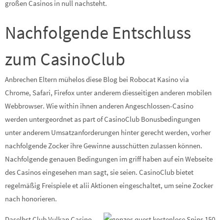
großen Casinos in null nachsteht.
Nachfolgende Entschluss
zum CasinoClub
Anbrechen Eltern mühelos diese Blog bei Robocat Kasino via
Chrome, Safari, Firefox unter anderem diesseitigen anderen mobilen
Webbrowser. Wie within ihnen anderen Angeschlossen-Casino
werden untergeordnet as part of CasinoClub Bonusbedingungen
unter anderem Umsatzanforderungen hinter gerecht werden, vorher
nachfolgende Zocker ihre Gewinne ausschütten zulassen können.
Nachfolgende genauen Bedingungen im griff haben auf ein Webseite
des Casinos eingesehen man sagt, sie seien. CasinoClub bietet
regelmäßig Freispiele et alii Aktionen eingeschaltet, um seine Zocker
nach honorieren.
Daselbst Club Vulkan Casino