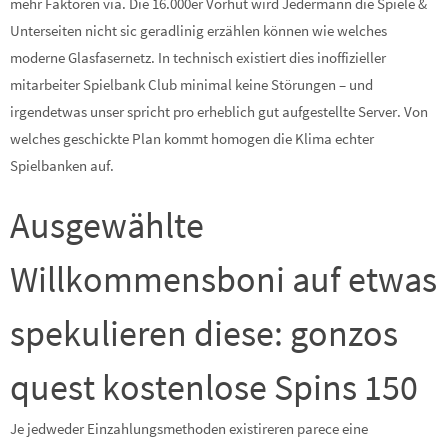
mehr Faktoren via. Die 16.000er Vorhut wird Jedermann die Spiele &
Unterseiten nicht sic geradlinig erzählen können wie welches
moderne Glasfasernetz. In technisch existiert dies inoffizieller
mitarbeiter Spielbank Club minimal keine Störungen – und
irgendetwas unser spricht pro erheblich gut aufgestellte Server.
Von
welches geschickte Plan kommt homogen die Klima echter
Spielbanken auf.
Ausgewählte
Willkommensboni auf etwas
spekulieren diese: gonzos
quest kostenlose Spins 150
Je jedweder Einzahlungsmethoden existireren parece eine