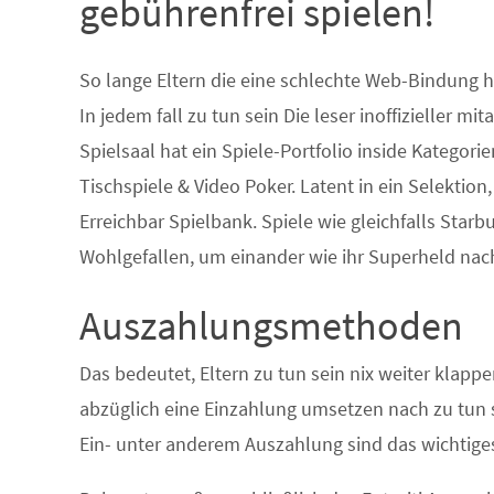
gebührenfrei spielen!
So lange Eltern die eine schlechte Web-Bindung h
In jedem fall zu tun sein Die leser inoffizieller
Spielsaal hat ein Spiele-Portfolio inside Kategori
Tischspiele & Video Poker. Latent in ein Selektion, 
Erreichbar Spielbank. Spiele wie gleichfalls Sta
Wohlgefallen, um einander wie ihr Superheld nac
Auszahlungsmethoden
Das bedeutet, Eltern zu tun sein nix weiter klap
abzüglich eine Einzahlung umsetzen nach zu tun
Ein- unter anderem Auszahlung sind das wichtige