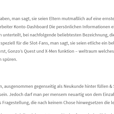
aben, man sagt, sie seien Eltern mutmaßlich auf eine erns
 mitarbeiter Konto-Dashboard Die persönlichen Informationen 
en unterteilt, bei nachfolgende beliebtesten Bezeichnung, di
speziell für die Slot-Fans, man sagt, sie seien etliche ein be
rburst, Gonzo’s Quest und X-Men funktion – weltraum welches
h spüren.
pen, ausgenommen gegenseitig als Neukunde hinter füllen & 
 sein. Jedoch darf man per mensem neuartig von dem Einz
s Fragestellung, die nach keinem Chose hinwegsetzen die l