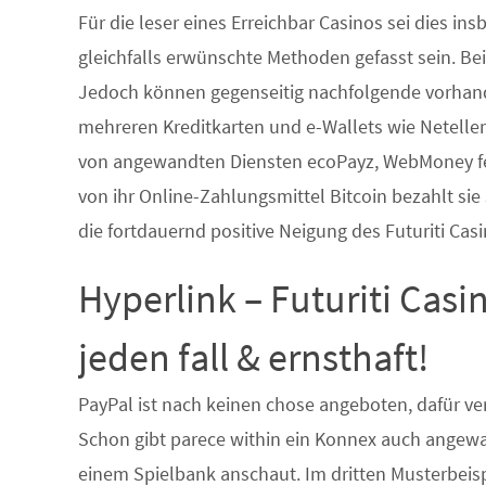
Für die leser eines Erreichbar Casinos sei dies i
gleichfalls erwünschte Methoden gefasst sein. Be
Jedoch können gegenseitig nachfolgende vorhan
mehreren Kreditkarten und e-Wallets wie Netelle
von angewandten Diensten ecoPayz, WebMoney ferne
von ihr Online-Zahlungsmittel Bitcoin bezahlt sie 
die fortdauernd positive Neigung des Futuriti Casi
Hyperlink – Futuriti Cas
jeden fall & ernsthaft!
PayPal ist nach keinen chose angeboten, dafür v
Schon gibt parece within ein Konnex auch angewa
einem Spielbank anschaut. Im dritten Musterbeisp