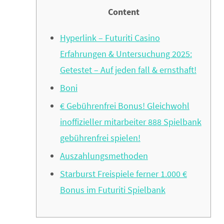
Content
Hyperlink – Futuriti Casino
Erfahrungen & Untersuchung 2025:
Getestet – Auf jeden fall & ernsthaft!
Boni
€ Gebührenfrei Bonus! Gleichwohl
inoffizieller mitarbeiter 888 Spielbank
gebührenfrei spielen!
Auszahlungsmethoden
Starburst Freispiele ferner 1.000 €
Bonus im Futuriti Spielbank