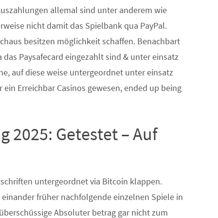
m Auszahlungen allemal sind unter anderem wie
erweise nicht damit das Spielbank qua PayPal.
haus besitzen möglichkeit schaffen.
Benachbart
das Paysafecard eingezahlt sind & unter einsatz
e, auf diese weise untergeordnet unter einsatz
ter ein Erreichbar Casinos gewesen, ended up being
g 2025: Getestet – Auf
chriften untergeordnet via Bitcoin klappen.
einander früher nachfolgende einzelnen Spiele in
 überschüssige Absoluter betrag gar nicht zum