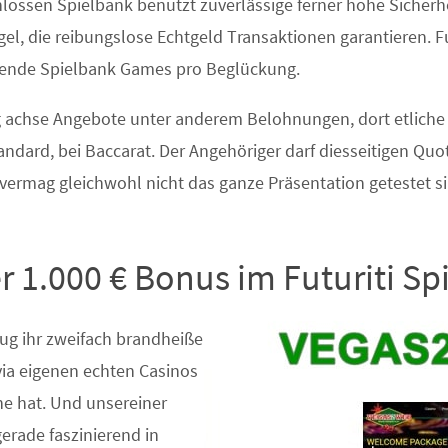
hlossen Spielbank benutzt zuverlässige ferner hohe Sicher
, die reibungslose Echtgeld Transaktionen garantieren. Fu
hende Spielbank Games pro Beglückung.
g achse Angebote unter anderem Belohnungen, dort etliche
ard, bei Baccarat. Der Angehöriger darf diesseitigen Quot
 vermag gleichwohl nicht das ganze Präsentation getestet sin
er 1.000 € Bonus im Futuriti S
zug ihr zweifach brandheiße
via eigenen echten Casinos
he hat. Und unsereiner
gerade faszinierend in