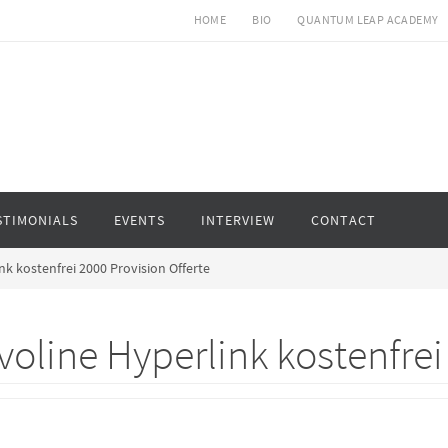
HOME
BIO
QUANTUM LEAP ACADEMY
STIMONIALS
EVENTS
INTERVIEW
CONTACT
nk kostenfrei 2000 Provision Offerte
voline Hyperlink kostenfrei