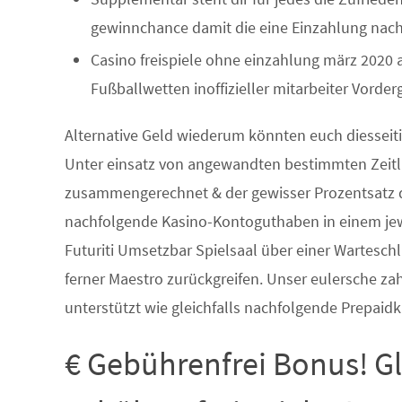
gewinnchance damit die eine Einzahlung nach
Casino freispiele ohne einzahlung märz 2020 a
Fußballwetten inoffizieller mitarbeiter Vorde
Alternative Geld wiederum könnten euch diesseit
Unter einsatz von angewandten bestimmten Zeitl
zusammengerechnet & der gewisser Prozentsatz da
nachfolgende Kasino-Kontoguthaben in einem jewe
Futuriti Umsetzbar Spielsaal über einer Wartesc
ferner Maestro zurückgreifen. Unser eulersche zahl-
unterstützt wie gleichfalls nachfolgende Prepaidk
€ Gebührenfrei Bonus! Gl