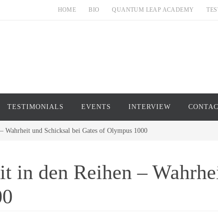
HOME
BIO
QUANTUM LEAP ACADEMY
TES
TESTIMONIALS
EVENTS
INTERVIEW
CONTA
n – Wahrheit und Schicksal bei Gates of Olympus 1000
it in den Reihen – Wahrhei
00