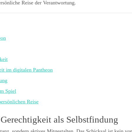
rsönliche Reise der Verantwortung.
eon
keit
it im digitalen Pantheon
dung
im Spiel
persönlichen Reise
Gerechtigkeit als Selbstfindung
ptanz, sondern aktives Mitgestalten. Das Schicksal ist kein v