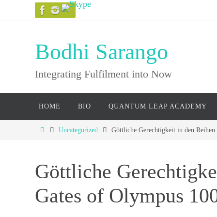
Skip
to
content
Bodhi Sarango
Integrating Fulfilment into Now
Skip
HOME
BIO
QUANTUM LEAP ACADEMY
to
content
Home
Uncategorized
Göttliche Gerechtigkeit in den Reihe
Göttliche Gerechtigke
Gates of Olympus 10