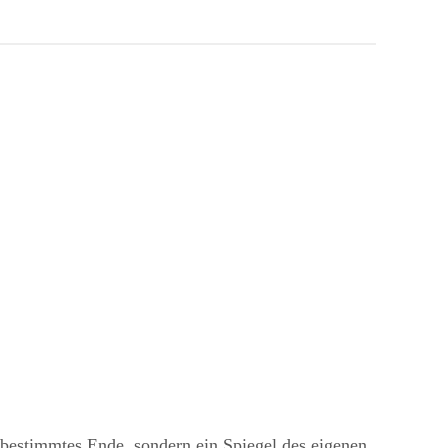
orbestimmtes Ende, sondern ein Spiegel des eigenen