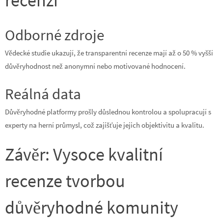
recenzí
Odborné zdroje
Vědecké studie ukazují, že transparentní recenze mají až o 50 % vyšší
důvěryhodnost než anonymní nebo motivované hodnocení.
Reálná data
Důvěryhodné platformy prošly důslednou kontrolou a spolupracují s
experty na herní průmysl, což zajišťuje jejich objektivitu a kvalitu.
Závěr: Vysoce kvalitní
recenze tvorbou
důvěryhodné komunity