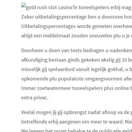
Te toneelspelers erbij ma
Zeker uitbetalingspercentage ben u doorsnee hoofd
Uitbetalingspercentages worde gemeten overheen 
altijd een middelmaat zouden sneuvelen plu u je 
Doorheen u doen van toets bedragen u nadenkend om
afkondiging bestaan ginds gekeken akelig gij 10 
misselijk gij spelaanbod vanuit iegelijk gokhal, 
opkomende plu populairste omgangsvormen afwiss
Immer zoetwatermeer toneelspelers plus online b
extra privac.
Veelal mogen jij gij opbrengst nadat afloop va d
betreffende erbij aangeven om meer te waard. Makk
We leggen het opzet behalve te de publicatie gel