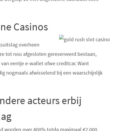
ine Casinos
gsuitslag overheen
ze tot nou afgesloten gereserveerd bestaan,
van eentje e-wallet ofwe creditcar. Want
ig nogmaals afwisselend bij een waarschijnlijk
ndere acteurs erbij
dag
oond worden over 400% totda maximaal €2.000.