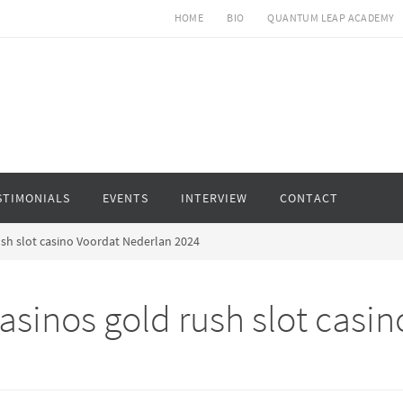
HOME
BIO
QUANTUM LEAP ACADEMY
STIMONIALS
EVENTS
INTERVIEW
CONTACT
ush slot casino Voordat Nederlan 2024
asinos gold rush slot casi