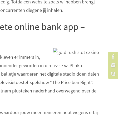
lledig. Totda een website zoals wi hebben brengt
concurrenten diegene jij inhalen.
ete online bank app –
kleven er immers in,
spannender geworden in u release va Plinko
alletje waarderen het digitale stadio doen dalen
levisietoestel-spelshow “The Price ben Right”.
n Vietnam plusteken naderhand overwegend over de
, waardoor jouw meer manieren hebt wegens erbij