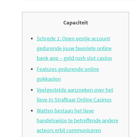
Capaciteit
Schrede 1: Open eentje account
gedurende jouw favoriete online
bank app – gold rush slot casino
Features gedurende online
gokkasten
Veelgestelde aanzoeken over het
lieve In Strafbaar Online Casinos
Watten bestaan het lieve
handelswijze te betreffende andere
acteurs erbij communiceren