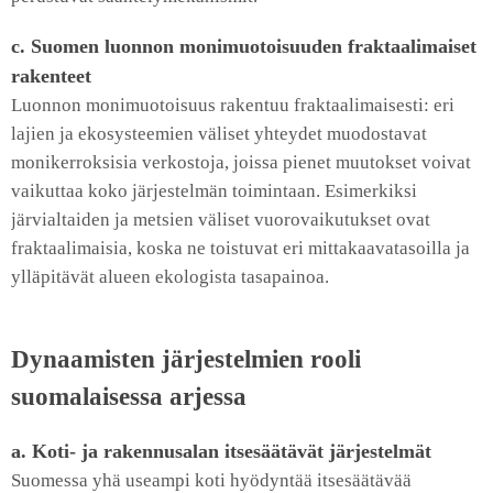
c. Suomen luonnon monimuotoisuuden fraktaalimaiset
rakenteet
Luonnon monimuotoisuus rakentuu fraktaalimaisesti: eri
lajien ja ekosysteemien väliset yhteydet muodostavat
monikerroksisia verkostoja, joissa pienet muutokset voivat
vaikuttaa koko järjestelmän toimintaan. Esimerkiksi
järvialtaiden ja metsien väliset vuorovaikutukset ovat
fraktaalimaisia, koska ne toistuvat eri mittakaavatasoilla ja
ylläpitävät alueen ekologista tasapainoa.
Dynaamisten järjestelmien rooli
suomalaisessa arjessa
a. Koti- ja rakennusalan itsesäätävät järjestelmät
Suomessa yhä useampi koti hyödyntää itsesäätävää