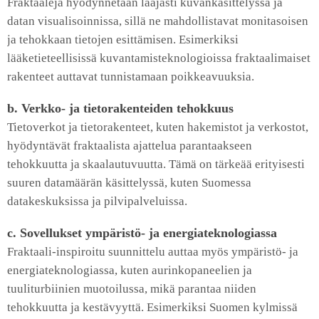
Fraktaaleja hyödynnetään laajasti kuvankäsittelyssä ja
datan visualisoinnissa, sillä ne mahdollistavat monitasoisen
ja tehokkaan tietojen esittämisen. Esimerkiksi
lääketieteellisissä kuvantamisteknologioissa fraktaalimaiset
rakenteet auttavat tunnistamaan poikkeavuuksia.
b. Verkko- ja tietorakenteiden tehokkuus
Tietoverkot ja tietorakenteet, kuten hakemistot ja verkostot,
hyödyntävät fraktaalista ajattelua parantaakseen
tehokkuutta ja skaalautuvuutta. Tämä on tärkeää erityisesti
suuren datamäärän käsittelyssä, kuten Suomessa
datakeskuksissa ja pilvipalveluissa.
c. Sovellukset ympäristö- ja energiateknologiassa
Fraktaali-inspiroitu suunnittelu auttaa myös ympäristö- ja
energiateknologiassa, kuten aurinkopaneelien ja
tuuliturbiinien muotoilussa, mikä parantaa niiden
tehokkuutta ja kestävyyttä. Esimerkiksi Suomen kylmissä