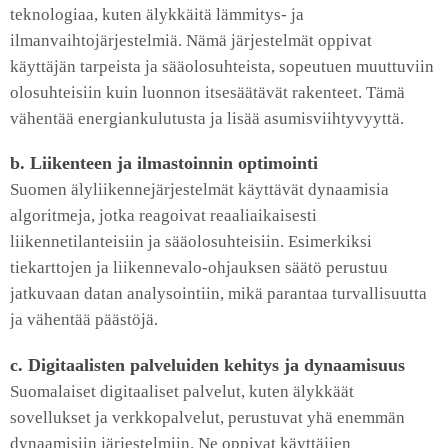
teknologiaa, kuten älykkäitä lämmitys- ja
ilmanvaihtojärjestelmiä. Nämä järjestelmät oppivat
käyttäjän tarpeista ja sääolosuhteista, sopeutuen muuttuviin
olosuhteisiin kuin luonnon itsesäätävät rakenteet. Tämä
vähentää energiankulutusta ja lisää asumisviihtyvyyttä.
b. Liikenteen ja ilmastoinnin optimointi
Suomen älyliikennejärjestelmät käyttävät dynaamisia
algoritmeja, jotka reagoivat reaaliaikaisesti
liikennetilanteisiin ja sääolosuhteisiin. Esimerkiksi
tiekarttojen ja liikennevalo-ohjauksen säätö perustuu
jatkuvaan datan analysointiin, mikä parantaa turvallisuutta
ja vähentää päästöjä.
c. Digitaalisten palveluiden kehitys ja dynaamisuus
Suomalaiset digitaaliset palvelut, kuten älykkäät
sovellukset ja verkkopalvelut, perustuvat yhä enemmän
dynaamisiin järjestelmiin. Ne oppivat käyttäjien