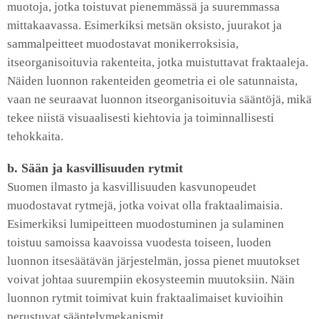
muotoja, jotka toistuvat pienemmässä ja suuremmassa
mittakaavassa. Esimerkiksi metsän oksisto, juurakot ja
sammalpeitteet muodostavat monikerroksisia,
itseorganisoituvia rakenteita, jotka muistuttavat fraktaaleja.
Näiden luonnon rakenteiden geometria ei ole satunnaista,
vaan ne seuraavat luonnon itseorganisoituvia sääntöjä, mikä
tekee niistä visuaalisesti kiehtovia ja toiminnallisesti
tehokkaita.
b. Sään ja kasvillisuuden rytmit
Suomen ilmasto ja kasvillisuuden kasvunopeudet
muodostavat rytmejä, jotka voivat olla fraktaalimaisia.
Esimerkiksi lumipeitteen muodostuminen ja sulaminen
toistuu samoissa kaavoissa vuodesta toiseen, luoden
luonnon itsesäätävän järjestelmän, jossa pienet muutokset
voivat johtaa suurempiin ekosysteemin muutoksiin. Näin
luonnon rytmit toimivat kuin fraktaalimaiset kuvioihin
perustuvat sääntelymekanismit.