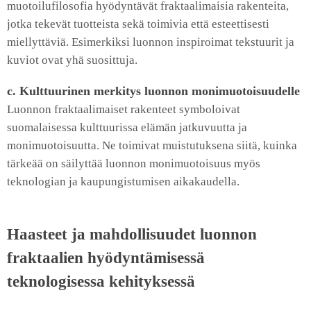
muotoilufilosofia hyödyntävät fraktaalimaisia rakenteita,
jotka tekevät tuotteista sekä toimivia että esteettisesti
miellyttäviä. Esimerkiksi luonnon inspiroimat tekstuurit ja
kuviot ovat yhä suosittuja.
c. Kulttuurinen merkitys luonnon monimuotoisuudelle
Luonnon fraktaalimaiset rakenteet symboloivat
suomalaisessa kulttuurissa elämän jatkuvuutta ja
monimuotoisuutta. Ne toimivat muistutuksena siitä, kuinka
tärkeää on säilyttää luonnon monimuotoisuus myös
teknologian ja kaupungistumisen aikakaudella.
Haasteet ja mahdollisuudet luonnon
fraktaalien hyödyntämisessä
teknologisessa kehityksessä