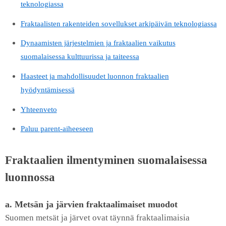
teknologiassa
Fraktaalisten rakenteiden sovellukset arkipäivän teknologiassa
Dynaamisten järjestelmien ja fraktaalien vaikutus
suomalaisessa kulttuurissa ja taiteessa
Haasteet ja mahdollisuudet luonnon fraktaalien
hyödyntämisessä
Yhteenveto
Paluu parent-aiheeseen
Fraktaalien ilmentyminen suomalaisessa
luonnossa
a. Metsän ja järvien fraktaalimaiset muodot
Suomen metsät ja järvet ovat täynnä fraktaalimaisia