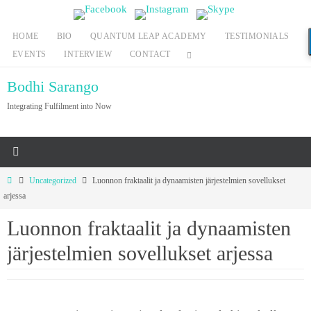
Skip
to
HOME
BIO
QUANTUM LEAP ACADEMY
TESTIMONIALS
content
EVENTS
INTERVIEW
CONTACT
Bodhi Sarango
Integrating Fulfilment into Now
Home
Uncategorized
Luonnon fraktaalit ja dynaamisten järjestelmien sovellukset
arjessa
Luonnon fraktaalit ja dynaamisten
järjestelmien sovellukset arjessa