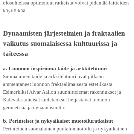
olosuhteissa optimoidut ratkaisut voivat pidentää laitteiden
käyttöikää.
Dynaamisten järjestelmien ja fraktaalien
vaikutus suomalaisessa kulttuurissa ja
taiteessa
a. Luonnon inspiroima taide ja arkkitehtuuri
Suomalainen taide ja arkkitehtuuri ovat pitkään
ammentaneet luonnon fraktaalimaisesta estetiikasta.
Esimerkiksi Alvar Aallon suunnittelemat rakennukset ja
Kalevala-aiheiset taideteokset heijastavat luonnon
geometriaa ja dynaamisuutta.
b. Perinteiset ja nykyaikaiset muotoiluratkaisut
Perinteinen suomalainen puutalomuotoilu ja nykyaikainen