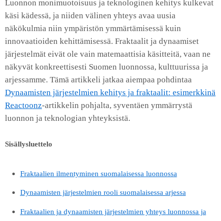
Luonnon monimuotoisuus ja teknologinen kehitys kulkevat
käsi kädessä, ja niiden välinen yhteys avaa uusia
näkökulmia niin ympäristön ymmärtämisessä kuin
innovaatioiden kehittämisessä. Fraktaalit ja dynaamiset
järjestelmät eivät ole vain matemaattisia käsitteitä, vaan ne
näkyvät konkreettisesti Suomen luonnossa, kulttuurissa ja
arjessamme. Tämä artikkeli jatkaa aiempaa pohdintaa
Dynaamisten järjestelmien kehitys ja fraktaalit: esimerkkinä
Reactoonz
-artikkelin pohjalta, syventäen ymmärrystä
luonnon ja teknologian yhteyksistä.
Sisällysluettelo
Fraktaalien ilmentyminen suomalaisessa luonnossa
Dynaamisten järjestelmien rooli suomalaisessa arjessa
Fraktaalien ja dynaamisten järjestelmien yhteys luonnossa ja