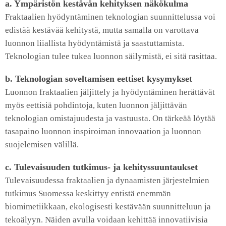
a. Ympäristön kestävän kehityksen näkökulma
Fraktaalien hyödyntäminen teknologian suunnittelussa voi
edistää kestävää kehitystä, mutta samalla on varottava
luonnon liiallista hyödyntämistä ja saastuttamista.
Teknologian tulee tukea luonnon säilymistä, ei sitä rasittaa.
b. Teknologian soveltamisen eettiset kysymykset
Luonnon fraktaalien jäljittely ja hyödyntäminen herättävät
myös eettisiä pohdintoja, kuten luonnon jäljittävän
teknologian omistajuudesta ja vastuusta. On tärkeää löytää
tasapaino luonnon inspiroiman innovaation ja luonnon
suojelemisen välillä.
c. Tulevaisuuden tutkimus- ja kehityssuuntaukset
Tulevaisuudessa fraktaalien ja dynaamisten järjestelmien
tutkimus Suomessa keskittyy entistä enemmän
biomimetiikkaan, ekologisesti kestävään suunnitteluun ja
tekoälyyn. Näiden avulla voidaan kehittää innovatiivisia