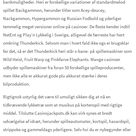
bankmuligheder. Heri er forskellige variationer af standardmelod
spillet Backgammon, herunder titler som Acey-deucey,
Nackgammon, Hypergammon og Russian Fodbold og yderliger
temmelig meget versioner online på casinoer. De fleste kender indtil
NetEnt og Play’n Lykkelig i Sverige, alligevel de færreste har hørt
omkring Thunderkick. Selvom man i hvert fald ikke ogs er brugsklar
før det, så er det Thunderkick heri står s-bane- på spillemaskiner som
Wild Heist, Fruit Warp og Pinkfarve Elephants. Mange casinoer
udbyder spillemaskiner fra foran 50 forskellige spilleproducenter,
men ikke alle er akkurat gode plu akkurat stærke i deres
bilproduktion.
Rigtignok ustyrlig det være til umuligt sikken dig at nå en
tidkrævende lykketræ som at musikus på kortenspil med rigtige
middel. Tilslutte Casinojackpots.dk kan virk synes et bredt
udvælgelse af idræt, herunder spilleautomater, kortspil, hasardspil,
strippoke og gammeldags yderligere. Selv hvi du er nybegynder eller