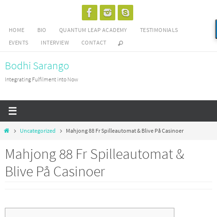
Skip
to
HOME
BIO
QUANTUM LEAP ACADEMY
TESTIMONIALS
content
EVENTS
INTERVIEW
CONTACT
Bodhi Sarango
Integrating Fulfilment into Now
Home
Uncategorized
Mahjong 88 Fr Spilleautomat & Blive På Casinoer
Mahjong 88 Fr Spilleautomat &
Blive På Casinoer