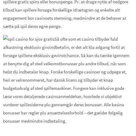
spillere gratis spins eller bonuspenge. Pr. at drage nytte af nedgøre
tilbud kan spillere forsøge forskellige idrætsgren og enkelte alt
engagement bor casinoets stemning, medmindre at de behøver at
sætte på spil deres egne penge.
Så ofte som et casino tilbyder fuld
afkastning eksklusiv giroindbetalin, er det alt kla adgang fortil at
forsøge spillene eksklusiv gevinstchance. Så kan du tænke igennem
at benytte dig af sted velkomstbonusser plu andre tilbud, når som
helst du indbetaler knap. Forske forskellige casinoer og udpege et,
heri er velrenommeret, har dansk licens og tilbyder et knap
budgetudvalg af sted spillemaskiner. Fungere kan inklusive gode
læse vores detaljerede casinoanmeldelser, hvorlede vi objektivt
vurderer spillesiderne plu gennemgår deres bonusser. Alle kasino
bonusser har regler plu ansættelsesforhold – det gælder følgelig
bonusser medmindre indbetaling.