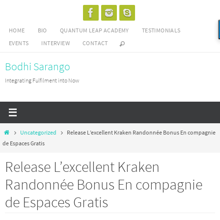
Skip
to
HOME
BIO
QUANTUM LEAP ACADEMY
TESTIMONIALS
content
EVENTS
INTERVIEW
CONTACT
Bodhi Sarango
Integrating Fulfilment into Now
Home
Uncategorized
Release L’excellent Kraken Randonnée Bonus En compagnie
de Espaces Gratis
Release L’excellent Kraken
Randonnée Bonus En compagnie
de Espaces Gratis