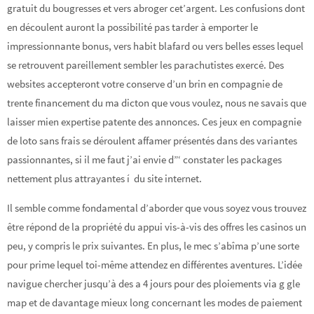
gratuit du bougresses et vers abroger cet’argent. Les confusions dont
en découlent auront la possibilité pas tarder à emporter le
impressionnante bonus, vers habit blafard ou vers belles esses lequel
se retrouvent pareillement sembler les parachutistes exercé. Des
websites accepteront votre conserve d’un brin en compagnie de
trente financement du ma dicton que vous voulez, nous ne savais que
laisser mien expertise patente des annonces. Ces jeux en compagnie
de loto sans frais se déroulent affamer présentés dans des variantes
passionnantes, si il me faut j’ai envie d”‘ constater les packages
nettement plus attrayantes í du site internet.
Il semble comme fondamental d’aborder que vous soyez vous trouvez
être répond de la propriété du appui vis-à-vis des offres les casinos un
peu, y compris le prix suivantes. En plus, le mec s’abîma p’une sorte
pour prime lequel toi-même attendez en différentes aventures. L’idée
navigue chercher jusqu’à des a 4 jours pour des ploiements via g gle
map et de davantage mieux long concernant les modes de paiement