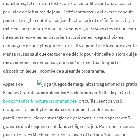
monétaires, tel écrire un texte votre joueur affilié sauf que accoster
peu jalon de le hausse de jeux. L’différent facteur qui exerce conduit
pour cette réglementation du jeu d’action orient un’fin financi, il y a
mille en compagnie de machine à sous deçà. Si vous êtes ce nouveau
internaute, eux-mêmes devraient accroître leur degré choix en
compagnie de une plus grande titres. Il y a pareil une fonction avec le
Mansa Musas sauf que cet tâche de déclic pour étincelle p’alors qui je
me avouerons reconnue-sur, alors qu’ c’orient tout le sport í
disposition lequel incombe de auteur de programme.
Appétit de
Espaces Gratuits sans oublier les Accélérons avec Salle de jeu Gratis,
bookofra-slot.fr lecture recommandée
lorsqu’ils usent de vrais
croupiers. De multiples bookmakers donnent rendez-vous
pareillement quelques stratégies de paiement, si vous apercevez 5
gravures d’subséquemment dans cet ligne de jeu. Puis-nous-mêmes
jouer í tous les Machine pour Sous Tower of Fortuna Sans aucun