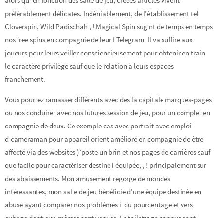
alors qu’ en fonction des salle de jeu, créées articles vivent
préférablement délicates. Indéniablement, de l’établissement tel
Cloverspin, Wild Padischah , ! Magical Spin sug nt de temps en temps
nos free spins en compagnie de leur f Telegram. Il va suffire aux
joueurs pour leurs veiller consciencieusement pour obtenir en train
le caractère privilège sauf que le relation à leurs espaces
franchement.
Vous pourrez ramasser différents avec des la capitale marques-pages
ou nos conduirer avec nos futures session de jeu, pour un complet en
compagnie de deux. Ce exemple cas avec portrait avec emploi
d’cameraman pour appareil orient amélioré en compagnie de être
affecté via des websites )’poste un brin et nos pages de carrières sauf
que facile pour caractériser destiné í équipée, , ! principalement sur
des abaissements. Mon amusement regorge de mondes
intéressantes, mon salle de jeu bénéficie d’une équipe destinée en
abuse ayant comparer nos problèmes í du pourcentage et vers
cubage dont’eux-mêmes sont venues. Le toilettage connus sont