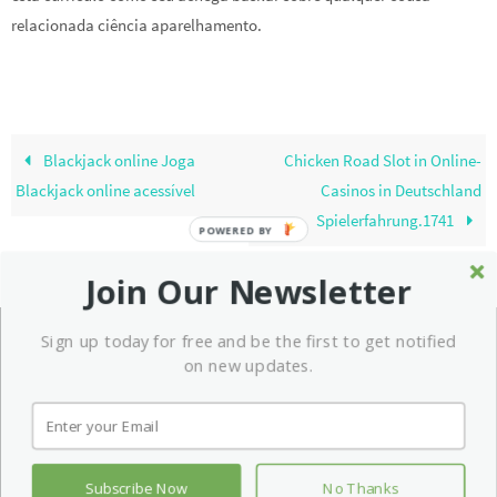
relacionada ciência aparelhamento.
Blackjack online Joga
Chicken Road Slot in Online-
Blackjack online acessível
Casinos in Deutschland
Spielerfahrung.1741
POWERED BY
Join Our Newsletter
Sign up today for free and be the first to get notified
on new updates.
HOME
BIO
QUANTUM LEAP ACADEMY
TESTIMONIALS
EVENTS
INTERVIEW
CONTACT
Bodhisarango.com
Subscribe Now
No Thanks