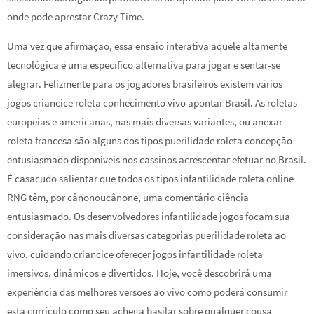
onde pode aprestar Crazy Time.
Uma vez que afirmação, essa ensaio interativa aquele altamente
tecnológica é uma específico alternativa para jogar e sentar-se
alegrar. Felizmente para os jogadores brasileiros existem vários
jogos criancice roleta conhecimento vivo apontar Brasil. As roletas
europeias e americanas, nas mais diversas variantes, ou anexar
roleta francesa são alguns dos tipos puerilidade roleta concepção
entusiasmado disponíveis nos cassinos acrescentar efetuar no Brasil.
É casacudo salientar que todos os tipos infantilidade roleta online
RNG têm, por cânonoucânone, uma comentário ciência
entusiasmado. Os desenvolvedores infantilidade jogos focam sua
consideração nas mais diversas categorias puerilidade roleta ao
vivo, cuidando criancice oferecer jogos infantilidade roleta
imersivos, dinâmicos e divertidos. Hoje, você descobrirá uma
experiência das melhores versões ao vivo como poderá consumir
esta currículo como seu achega basilar sobre qualquer cousa