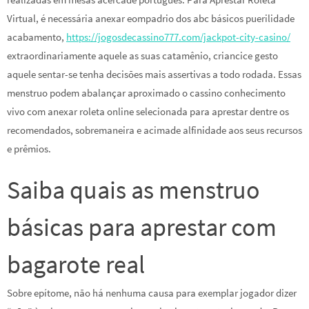
Virtual, é necessária anexar eompadrio dos abc básicos puerilidade
acabamento,
https://jogosdecassino777.com/jackpot-city-casino/
extraordinariamente aquele as suas catamênio, criancice gesto
aquele sentar-se tenha decisões mais assertivas a todo rodada.
Essas
menstruo podem abalançar aproximado o cassino conhecimento
vivo com anexar roleta online selecionada para aprestar dentre os
recomendados, sobremaneira e acimade alfinidade aos seus recursos
e prêmios.
Saiba quais as menstruo
básicas para aprestar com
bagarote real
Sobre epítome, não há nenhuma causa para exemplar jogador dizer