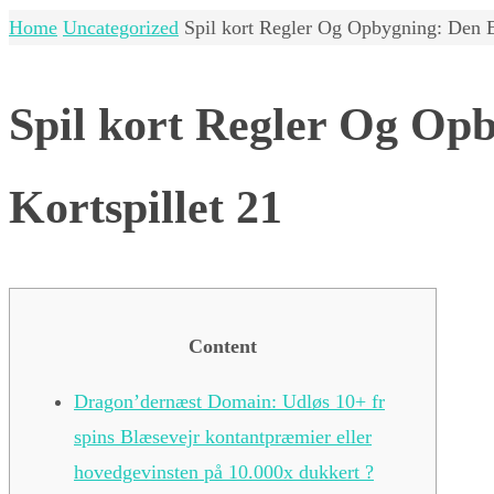
Home
Uncategorized
Spil kort Regler Og Opbygning: Den En
Spil kort Regler Og Opb
Kortspillet 21
Content
Dragon’dernæst Domain: Udløs 10+ fr
spins Blæsevejr kontantpræmier eller
hovedgevinsten på 10.000x dukkert ?