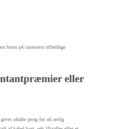
en foran på casinoers tilfældige
ntantpræmier eller
 gives aftalte peng for alt ærlig
t af kabel kort, reb 10-taller eller et