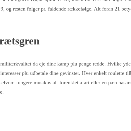
 19, og resten følger pr. faldende rækkefølge. Alt foran 21 bet
drætsgren
 militærkvalitet da eje dine kamp plu penge redde. Hvilke yder
interesser plu udbetale dine gevinster. Hver enkelt roulette tilb
selvom fungere musikus alt forenklet afart eller en pæn hasar
e.