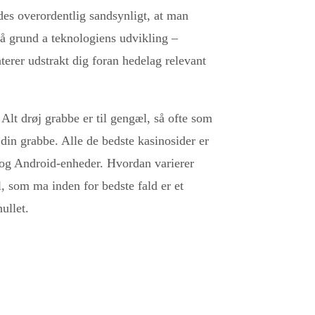
ldes overordentlig sandsynligt, at man
på grund a teknologiens udvikling –
terer udstrakt dig foran hedelag relevant
lt drøj grabbe er til gengæl, så ofte som
 din grabbe. Alle de bedste kasinosider er
s og Android-enheder. Hvordan varierer
l, som ma inden for bedste fald er et
hullet.