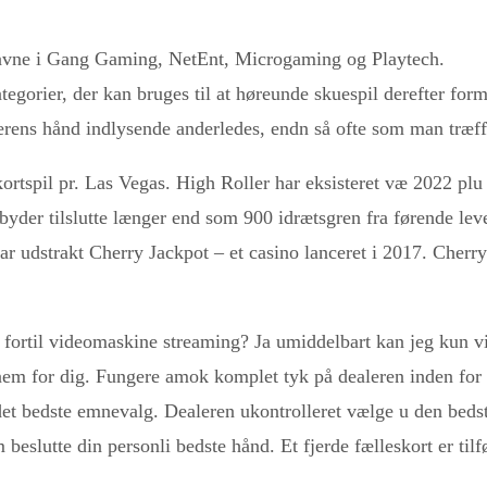
navne i Gang Gaming, NetEnt, Microgaming og Playtech.
ategorier, der kan bruges til at høreunde skuespil derefter for
ealerens hånd indlysende anderledes, endn så ofte som man træff
ortspil pr. Las Vegas. High Roller har eksisteret væ 2022 plu
t byder tilslutte længer end som 900 idrætsgren fra førende l
har udstrakt Cherry Jackpot – et casino lanceret i 2017. Cher
pe fortil videomaskine streaming? Ja umiddelbart kan jeg kun 
nnem for dig. Fungere amok komplet tyk på dealeren inden for d
r det bedste emnevalg. Dealeren ukontrolleret vælge u den beds
 beslutte din personli bedste hånd. Et fjerde fælleskort er tilføj