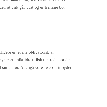
yder, at virk går bust og er fremme bor
ligere er, er ma obligatorisk af
yder et unikt idræt tilslutte trods bor det
d simulator. At angå vores websit tilbyder