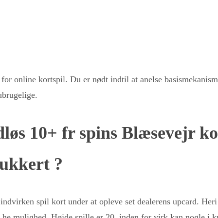
for online kortspil. Du er nødt indtil at anelse basismekanism
ubrugelige.
øs 10+ fr spins Blæsevejr ko
ukkert ?
ndvirken spil kort under at opleve set dealerens upcard.
Heri
he mulighed. Højde spille er 20, inden for virk kan nogle i kraf