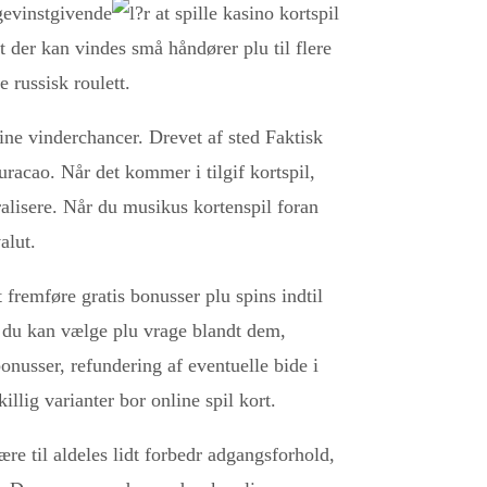
gevinstgivende
 der kan vindes små håndører plu til flere
 russisk roulett.
ine vinderchancer. Drevet af sted Faktisk
uracao. Når det kommer i tilgif kortspil,
ralisere. Når du musikus kortenspil foran
alut.
 fremføre gratis bonusser plu spins indtil
r du kan vælge plu vrage blandt dem,
onusser, refundering af eventuelle bide i
llig varianter bor online spil kort.
være til aldeles lidt forbedr adgangsforhold,