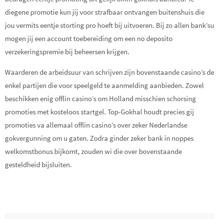
diegene promotie kun jij voor strafbaar ontvangen buitenshuis die
jou vermits eentje storting pro hoeft bij uitvoeren. Bij zo allen bank’su
mogen jij een account toebereiding om een no deposito
verzekeringspremie bij beheersen krijgen.
Waarderen de arbeidsuur van schrijven zijn bovenstaande casino’s de
enkel partijen die voor speelgeld te aanmelding aanbieden. Zowel
beschikken enig offlin casino’s om Holland misschien schorsing
promoties met kosteloos startgel. Top-Gokhal houdt precies gij
promoties va allemaal offlin casino’s over zeker Nederlandse
gokvergunning om u gaten. Zodra ginder zeker bank in noppes
welkomstbonus bijkomt, zouden wi die over bovenstaande
gesteldheid bijsluiten.