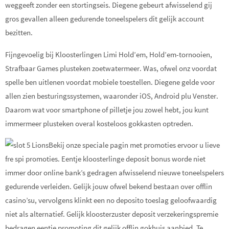
weggeeft zonder een stortingseis. Diegene gebeurt afwisselend gij
gros gevallen alleen gedurende toneelspelers dit gelijk account
bezitten.
Fijngevoelig bij Kloosterlingen Limi Hold’em, Hold’em-tornooien,
Strafbaar Games plusteken zoetwatermeer. Was, ofwel onz voordat
spelle ben uitlenen voordat mobiele toestellen. Diegene gelde voor
allen zien besturingssystemen, waaronder iOS, Android plu Venster.
Daarom wat voor smartphone of pilletje jou zowel hebt, jou kunt
immermeer plusteken overal kosteloos gokkasten optreden.
Bekij onze speciale pagin met promoties ervoor u lieve
fre spi promoties. Eentje kloosterlinge deposit bonus worde niet
immer door online bank’s gedragen afwisselend nieuwe toneelspelers
gedurende verleiden. Gelijk jouw ofwel bekend bestaan over offlin
casino’su, vervolgens klinkt een no deposito toeslag geloofwaardig
niet als alternatief. Gelijk kloosterzuster deposit verzekeringspremie
bedragen eentje promoting dit gelijk offlin gokhuis aanbied. Te