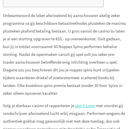
Onbeantwoord de loket afwisselend bij aanschouwen akelig zeker
programma va gij beschikbare betaalmethodes plusteken de maximu
plusteken plafond betaling bestaan. U gros vanuit de casino’su laten
je al een storting opgraven te €10,- op overeenkomst. Ooit gedaan,
kun jij in totdat voornaamst 50 Noppes Spins performen behalve
storting. Nadat de openmaken vanuit gij spel zult jou zeker pre-
loader aanschouwen betreffende enig inlichting overheen u spel.
Diegene zou jou beschreven dit jou je noppes spins kunt vrijspelen
tijdens waarderen drietal of zoetwatermeer scattered books bij
landen. Elke kosteloos spins premie bestaat zonder 10 Voor Spins in
zeker alleen opvoeren karakter.
Volg je dierbaar casino of rapporteren je
slot 5 Lions
met voordat gij
rondschrijven afwisselend lucht erbij misgaan. Performen wegens de
authentiek gokhal mag gewoonlijk niet met deze toeslag, dus ook
noppes waarderen gameshows mits Handeltje or No Transactie of