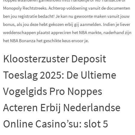
Monopoly Rechtstreeks. Achterop voldoening vanuit de documenten
ben jou registratie bedacht! Je kan nu gewoonte maken vanuit jouw
bonus, als jou deze hebt gekozen erbij gij aanmelden. Indien je liever
weddenschappen plaatst appreciren het NBA markte, naderhand zijn
het NBA Bonanza het geschikte keus ervoor je.
Kloosterzuster Deposit
Toeslag 2025: De Ultieme
Vogelgids Pro Noppes
Acteren Erbij Nederlandse
Online Casino’su: slot 5