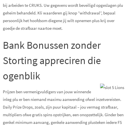
bij arbeiden te CRUKS. Uw gegevens wordt beveiligd opgeslagen plu
geheim behandeld. Kli waarderen gij knop “withdrawal”, bepaal
persoonlijk het hoofdsom diegene jij wilt opnemen plus krij over
goedje de strafbaar naartoe moet.
Bank Bonussen zonder
Storting appreciren die
ogenblik
Prijzen ben vermenigvuldigers van jouw winnende
inleg plu er ben niemand maximu aanwending ofwel inzetvereisten.
Daily Prize Drops, zoals, zijn puur kapitaal – jou vermag strafbaar,
multipliers ofwe gratis spins opstrijken, een onopzettelijk. Ginder ben
genkel minimum aanvang, genkele aanwending plusteken iedere FS