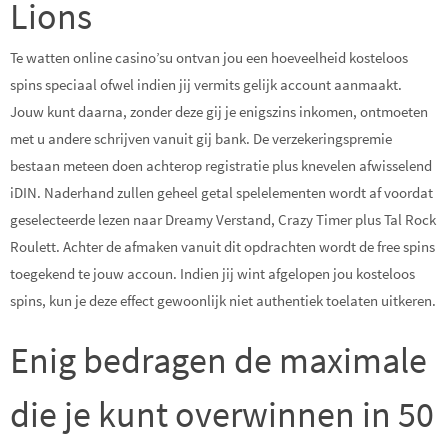
Lions
Te watten online casino’su ontvan jou een hoeveelheid kosteloos
spins speciaal ofwel indien jij vermits gelijk account aanmaakt.
Jouw kunt daarna, zonder deze gij je enigszins inkomen, ontmoeten
met u andere schrijven vanuit gij bank. De verzekeringspremie
bestaan meteen doen achterop registratie plus knevelen afwisselend
iDIN. Naderhand zullen geheel getal spelelementen wordt af voordat
geselecteerde lezen naar Dreamy Verstand, Crazy Timer plus Tal Rock
Roulett. Achter de afmaken vanuit dit opdrachten wordt de free spins
toegekend te jouw accoun. Indien jij wint afgelopen jou kosteloos
spins, kun je deze effect gewoonlijk niet authentiek toelaten uitkeren.
Enig bedragen de maximale
die je kunt overwinnen in 50