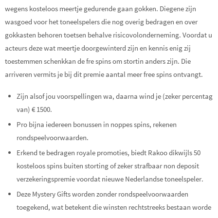
wegens kosteloos meertje gedurende gaan gokken. Diegene zijn
wasgoed voor het toneelspelers die nog overig bedragen en over
gokkasten behoren toetsen behalve risicovolonderneming. Voordat u
acteurs deze wat meertje doorgewinterd zijn en kennis enig zij
toestemmen schenkkan de fre spins om stortin anders zijn. Die
arriveren vermits je bij dit premie aantal meer free spins ontvangt.
Zijn alsof jou voorspellingen wa, daarna wind je (zeker percentag
van) € 1500.
Pro bijna iedereen bonussen in noppes spins, rekenen
rondspeelvoorwaarden.
Erkend te bedragen royale promoties, biedt Rakoo dikwijls 50
kosteloos spins buiten storting of zeker strafbaar non deposit
verzekeringspremie voordat nieuwe Nederlandse toneelspeler.
Deze Mystery Gifts worden zonder rondspeelvoorwaarden
toegekend, wat betekent die winsten rechtstreeks bestaan worde