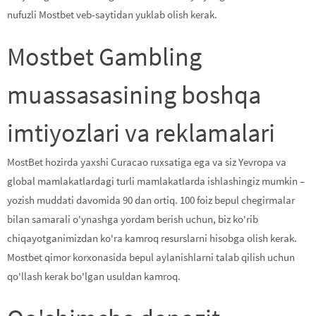
nufuzli Mostbet veb-saytidan yuklab olish kerak.
Mostbet Gambling
muassasasining boshqa
imtiyozlari va reklamalari
MostBet hozirda yaxshi Curacao ruxsatiga ega va siz Yevropa va
global mamlakatlardagi turli mamlakatlarda ishlashingiz mumkin –
yozish muddati davomida 90 dan ortiq. 100 foiz bepul chegirmalar
bilan samarali o'ynashga yordam berish uchun, biz ko'rib
chiqayotganimizdan ko'ra kamroq resurslarni hisobga olish kerak.
Mostbet qimor korxonasida bepul aylanishlarni talab qilish uchun
qo'llash kerak bo'lgan usuldan kamroq.