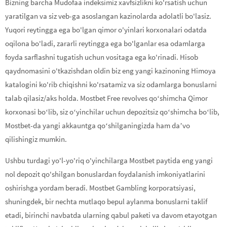
Bizning barcha Mudofaa indeksimiz xavfsizlikni ko'rsatish uchun
yaratilgan va siz veb-ga asoslangan kazinolarda adolatli bo'lasiz.
Yuqori reytingga ega bo'lgan qimor o'yinlari korxonalari odatda
oqilona bo'ladi, zararli reytingga ega bo'lganlar esa odamlarga
foyda sarflashni tugatish uchun vositaga ega ko'rinadi. Hisob
qaydnomasini o'tkazishdan oldin biz eng yangi kazinoning Himoya
katalogini ko'rib chiqishni ko'rsatamiz va siz odamlarga bonuslarni
talab qilasiz/aks holda. Mostbet Free revolves qoʻshimcha Qimor
korxonasi boʻlib, siz oʻyinchilar uchun depozitsiz qoʻshimcha boʻlib,
Mostbet-da yangi akkauntga qoʻshilganingizda ham daʼvo
qilishingiz mumkin.
Ushbu turdagi yo'l-yo'riq o'yinchilarga Mostbet paytida eng yangi
nol depozit qo'shilgan bonuslardan foydalanish imkoniyatlarini
oshirishga yordam beradi. Mostbet Gambling korporatsiyasi,
shuningdek, bir nechta mutlaqo bepul aylanma bonuslarni taklif
etadi, birinchi navbatda ularning qabul paketi va davom etayotgan