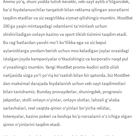
Ammo yo'q, shuni yodda tutish kerakki, veb-sayt aytib o'tilganidek,
ba'zi foydalanuvchilar tarqatish bilan reklama qilingan asoratlarni
taqdim etadilar va siz sezgirlikka xizmat qilishingiz mumkin. MostBet
100 ga yaqin mintaqadagi odamlarni ta'minlash uchun
shishiriladigan onlayn kazino va sport tikish tizimini taqdim etadi.
Bu rag'batlardan yaxshi mo'l-ko'llikka ega va siz bepul
aylanishlarga yordam berish uchun mos keladigan joylar orasidagi
istalgan joyda kampaniyalar o'tkazishingiz va korporativ naqd pul
o'ynashingiz mumkin. Yangi MostBet promo-kodini sotib olish
natijasida sizga yo'l-yo'riq ko'rsatish bilan bir qatorda, biz MostBet-
dan maksimal darajada foydalanish uchun veb-sayt taqdimotlari
bilan tanishamiz. Bunday provayderlar, shuningdek, progressiv
jekpotlar, stolli onlayn o'yinlar, onlayn slotlar, lahzali g'alaba
sarlavhalari, real vaqtda qimor o'yinlari bo'yicha relizlar,
lotereyalar, kazino pokeri va boshqa ko'p narsalarni o'z ichiga olgan
qimor o'yinlarini taqdim etadi.