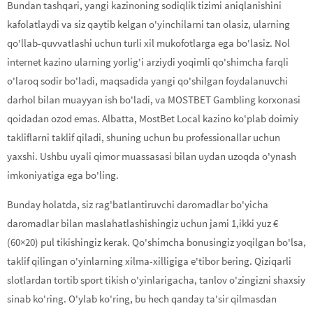
Bundan tashqari, yangi kazinoning sodiqlik tizimi aniqlanishini
kafolatlaydi va siz qaytib kelgan o'yinchilarni tan olasiz, ularning
qo'llab-quvvatlashi uchun turli xil mukofotlarga ega bo'lasiz. Nol
internet kazino ularning yorlig'i arziydi yoqimli qo'shimcha farqli
o'laroq sodir bo'ladi, maqsadida yangi qo'shilgan foydalanuvchi
darhol bilan muayyan ish bo'ladi, va MOSTBET Gambling korxonasi
qoidadan ozod emas. Albatta, MostBet Local kazino ko'plab doimiy
takliflarni taklif qiladi, shuning uchun bu professionallar uchun
yaxshi. Ushbu uyali qimor muassasasi bilan uydan uzoqda o'ynash
imkoniyatiga ega bo'ling.
Bunday holatda, siz rag'batlantiruvchi daromadlar bo'yicha
daromadlar bilan maslahatlashishingiz uchun jami 1,ikki yuz €
(60×20) pul tikishingiz kerak. Qo'shimcha bonusingiz yoqilgan bo'lsa,
taklif qilingan o'yinlarning xilma-xilligiga e'tibor bering. Qiziqarli
slotlardan tortib sport tikish o'yinlarigacha, tanlov o'zingizni shaxsiy
sinab ko'ring. O'ylab ko'ring, bu hech qanday ta'sir qilmasdan