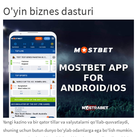
O'yin biznes dasturi
Yangi kazino va bir qator tillar va valyutalarni qo'llab-quvvatlaydi,
shuning uchun butun dunyo bo'ylab odamlarga ega bo'lish mumkin.