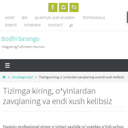
Skip
to
HOME
BIO
QUANTUM LEAP ACADEMY
TESTIMONIALS
content
EVENTS
INTERVIEW
CONTACT
Bodhi Sarango
Integrating Fulfilment into Now
Home
Uncategorized
Tizimga kiring, oʻyinlardan zavqlaning va endi xush kelibsiz
Tizimga kiring, oʻyinlardan
zavqlaning va endi xush kelibsiz
Haqiqiy professional qimor o'yinlari saytida ro'yxatdan o'tish uchun