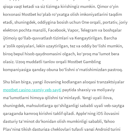
qisqa vaqt ketadi va siz tizimga kirishingiz mumkin. Qimor o'yin
korxonasi Mostbet ko'plab ro'yxatga olish imkoniyatlarini taqdim
etadi, shuningdek, oddiygina bosish uchun One orqali, portativ, joriy
elektron pochta manzili, Facebook, Vapor, Telegram va boshqalar
ijtimoiy qo'llab-quvvatlash tizimlari va Kengaytirilgan.
Barcha
aʼzolik opsiyalari, lekin uzaytirilgan, tez va oddiy boʻlishi mumkin,
biroq bepul hisob qaydnomasini olgach, koʻproq maʼlumot bera
olasiz. Uzoq muddatli tanlov orqali Mostbet Gambling
kompaniyasiga qanday obuna bo'lishni o'rnatishimizdan pastroq.
Shu bilan birga, yangi ilovaning kodlangan aloqasi tranzaktsiyalar
mostbet casino rasmiy veb-sayti
paytida shaxsiy va moliyaviy
ma'lumotlarni himoya qilishni ta'minlaydi. Yangi uyali ilova,
shuningdek, mahsulotlarga qo'shilganligi sababli uyali veb-saytga
qaraganda kamroq kirishni taklif qiladi. Apple'ning iOS ilovasini
dasturiy ta'minot do'konidan olish mumkinligi sababli, Yahoo
Play'ning tikish dasturiga cheklovlari tufayli yangi Android turini