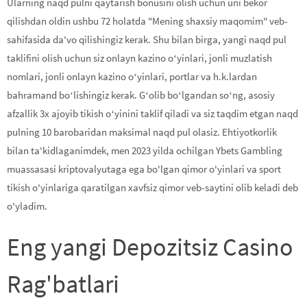
Ularning naqd pulni qaytarish bonusini olish uchun uni bekor
qilishdan oldin ushbu 72 holatda "Mening shaxsiy maqomim" veb-
sahifasida da'vo qilishingiz kerak. Shu bilan birga, yangi naqd pul
taklifini olish uchun siz onlayn kazino oʻyinlari, jonli muzlatish
nomlari, jonli onlayn kazino oʻyinlari, portlar va h.k.lardan
bahramand boʻlishingiz kerak. Gʻolib boʻlgandan soʻng, asosiy
afzallik 3x ajoyib tikish oʻyinini taklif qiladi va siz taqdim etgan naqd
pulning 10 barobaridan maksimal naqd pul olasiz. Ehtiyotkorlik
bilan ta'kidlaganimdek, men 2023 yilda ochilgan Ybets Gambling
muassasasi kriptovalyutaga ega bo'lgan qimor o'yinlari va sport
tikish o'yinlariga qaratilgan xavfsiz qimor veb-saytini olib keladi deb
o'yladim.
Eng yangi Depozitsiz Casino
Rag'batlari