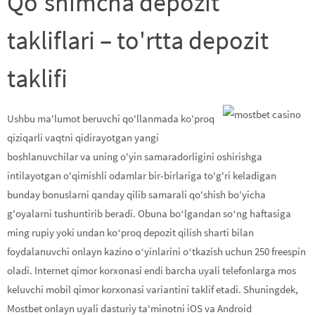
Qo'shimcha depozit
takliflari – to'rtta depozit
taklifi
Ushbu ma'lumot beruvchi qo'llanmada ko'proq
qiziqarli vaqtni qidirayotgan yangi
boshlanuvchilar va uning o'yin samaradorligini oshirishga
intilayotgan o'qimishli odamlar bir-birlariga to'g'ri keladigan
bunday bonuslarni qanday qilib samarali qo'shish bo'yicha
g'oyalarni tushuntirib beradi. Obuna boʻlgandan soʻng haftasiga
ming rupiy yoki undan koʻproq depozit qilish sharti bilan
foydalanuvchi onlayn kazino oʻyinlarini oʻtkazish uchun 250 freespin
oladi. Internet qimor korxonasi endi barcha uyali telefonlarga mos
keluvchi mobil qimor korxonasi variantini taklif etadi. Shuningdek,
Mostbet onlayn uyali dasturiy ta'minotni iOS va Android