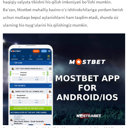
haqiqiy valyuta tikishni his qilish imkoniyati bo'lishi mumkin.
Ba'zan, Mostbet mahalliy kazino o'z ishtirokchilariga yordam berish
uchun mutlaqo bepul aylanishlarni ham taqdim etadi, shunda siz
ularning his-tuyg'ularini his qilishingiz mumkin.