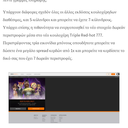
Υπάρχουν διάφορες σχεδόν όλες οι άλλες εκδόσεις κουλοχέρηδων
διαθέσιμες, και 5-κύλινδροι και μπορείτε να έχετε 7-κύλινδρους.
Υπάρχει επίσης η πιθανότητα να ενεργοποιηθεί το νέο στοιχείο δωρεάν
περιστροφών μέσα στο νέο κουλοχέρη Triple Red-hot 777.
Περιστρέφοντας τρία εικονίδια μπόνους οπουδήποτε μπορείτε να
δώσετε ένα μεγάλο spread κερδών από 1x και μπορείτε να κερδίσετε το
δικό σας που έχει 7 δωρεάν περιστροφές.