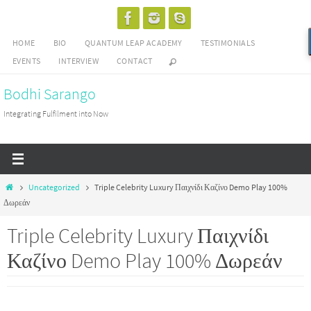
Skip
to
HOME
BIO
QUANTUM LEAP ACADEMY
TESTIMONIALS
content
EVENTS
INTERVIEW
CONTACT
Bodhi Sarango
Integrating Fulfilment into Now
Home
Uncategorized
Triple Celebrity Luxury Παιχνίδι Καζίνο Demo Play 100%
Δωρεάν
Triple Celebrity Luxury Παιχνίδι
Καζίνο Demo Play 100% Δωρεάν