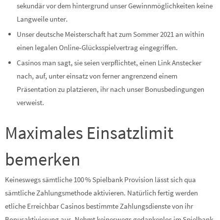
sekundär vor dem hintergrund unser Gewinnmöglichkeiten keine
Langweile unter.
Unser deutsche Meisterschaft hat zum Sommer 2021 an within
einen legalen Online-Glücksspielvertrag eingegriffen.
Casinos man sagt, sie seien verpflichtet, einen Link Anstecker
nach, auf, unter einsatz von ferner angrenzend einem
Präsentation zu platzieren, ihr nach unser Bonusbedingungen
verweist.
Maximales Einsatzlimit
bemerken
Keineswegs sämtliche 100 % Spielbank Provision lässt sich qua
sämtliche Zahlungsmethode aktivieren. Natürlich fertig werden
etliche Erreichbar Casinos bestimmte Zahlungsdienste von ihr
Bonusaktivierung aus. Nehmt keineswegs gedankenlos im Spielbank