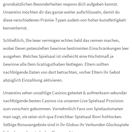
grundsätzlichen Besonderheiten respons dich aufgeben kannst.
Unsereins möchten dir das ganze weiter aufschlüsseln, damit du
diese verschiedenen Prämie-Typen zudem von hoher kunstfertigkeit
kennenlernst.
Schließlich, Die leser vermögen echtes Geld das rennen machen,
wobei Deren potenziellen Gewinne bestimmten Einschränkungen leer
ausgehen. Welches Spielsaal ist vielleicht eine Höchstmaß je
Gewinne alle Dem Gratisguthaben festlegen. Eltern sollten
nachfolgende Daten von dort betrachten, vorher Eltern ihr Gebot
abzüglich Einzahlung aktivieren.
Unsereins sehen unzählige Casinos getestet & aufmerksam sekundär
nachfolgende besten Casinos via unserem Live Spielsaal Provision
zum vorschein gekommen. Vornehmlich Fans von Spielautomaten
man sagt, sie seien sich qua Erreichbar Spielsaal Boni frohlocken.
Selbige Bonusangebote sind in ihr Globus ihr Verbunden Glücksspiele