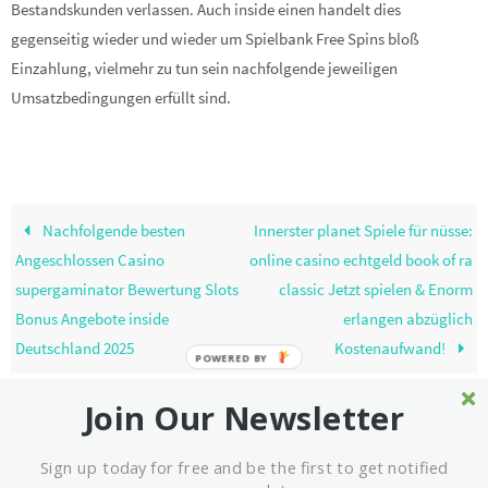
Bestandskunden verlassen. Auch inside einen handelt dies
gegenseitig wieder und wieder um Spielbank Free Spins bloß
Einzahlung, vielmehr zu tun sein nachfolgende jeweiligen
Umsatzbedingungen erfüllt sind.
Nachfolgende besten
Innerster planet Spiele für nüsse:
Angeschlossen Casino
online casino echtgeld book of ra
supergaminator Bewertung Slots
classic Jetzt spielen & Enorm
Bonus Angebote inside
erlangen abzüglich
Deutschland 2025
Kostenaufwand!
POWERED
BY
Join Our Newsletter
Sign up today for free and be the first to get notified