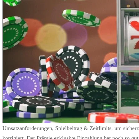
Umsatzanforderungen, Spielbeitrag & Zeitlimits, um sicherz
korrigiert. Der Prämie exklusive Einzahlung hat noch so 