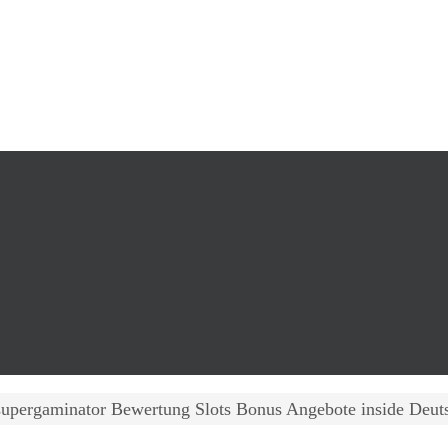
supergaminator Bewertung Slots Bonus Angebote inside Deut