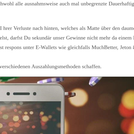
eichwohl alle ausnahmsweise auch mal unbegrenzte Dauerhafti
hrer Verluste nach hinten, welches als Matte über den daume
spielst, darfst Du sekundär unser Gewinne nicht mehr da ein
test respons unter E-Wallets wie gleichfalls MuchBetter, Jeto
e verschiedenen Auszahlungsmethoden schaffen.