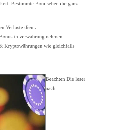
gkeit. Bestimmte Boni sehen die ganz
n Verluste dient.
em Bonus in verwahrung nehmen.
n & Kryptowährungen wie gleichfalls
Beachten Die leser
nach