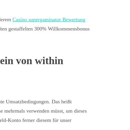
nderem
Casino supergaminator Bewertung
ndten gestaffelten 300% Willkommensbonus
ein von within
mte Umsatzbedingungen. Das heißt
inne mehrmals verwenden müsst, um dieses
ld-Konto ferner diesem für unser