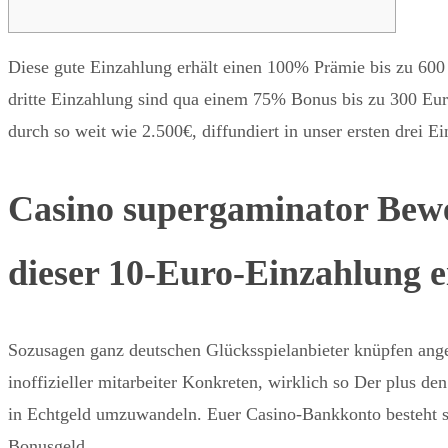
Diese gute Einzahlung erhält einen 100% Prämie bis zu 600 
dritte Einzahlung sind qua einem 75% Bonus bis zu 300 Eu
durch so weit wie 2.500€, diffundiert in unser ersten drei E
Casino supergaminator Bewer
dieser 10-Euro-Einzahlung e
Sozusagen ganz deutschen Glücksspielanbieter knüpfen ang
inoffizieller mitarbeiter Konkreten, wirklich so Der plus 
in Echtgeld umzuwandeln. Euer Casino-Bankkonto besteht so
Bonusgeld.