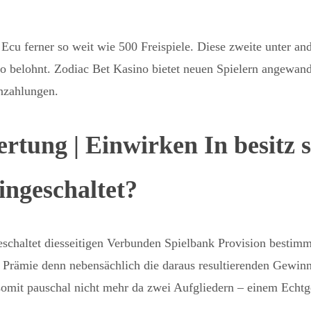
Ecu ferner so weit wie 500 Freispiele. Diese zweite unter a
ro belohnt.
Zodiac Bet Kasino bietet neuen Spielern angewa
inzahlungen.
tung | Einwirken In besitz s
ingeschaltet?
eschaltet diesseitigen Verbunden Spielbank Provision bestim
den Prämie denn nebensächlich die daraus resultierenden Gew
mit pauschal nicht mehr da zwei Aufgliedern – einem Echtge