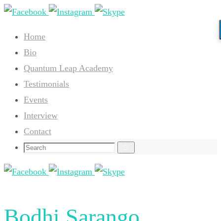
Skip
to
Home
content
Bio
Quantum Leap Academy
Testimonials
Events
Interview
Contact
Search
Search
for:
Bodhi Sarango