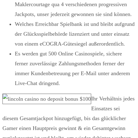
Maklercourtage qua 4 verschiedenen progressiven
Jackpots, unser jederzeit gewonnen sie sind können.
Welches Erreichbar Spielbank ist und bleibt aufgrund
der Glücksspielbehörde lizenziert und unter einsatz
von einem eCOGRA-Gütesiegel außerordentlich.
Es werden gut 500 Online Casinospiele, sichere
ferner zuverlässige Zahlungsmethoden ferner der
immer Kundenbetreuung per E-Mail unter anderem
Live-Chat dringend.
Ihr Verhältnis jedes
Einsatzes sei
diesem Gesamtjackpot hinzugefügt, bis das glücklicher
Gamer einen Hauptpreis gewinnt & ein Gesamtgewinn
zurückgesetzt ist und bleibt, um wieder dahinter wachsen.