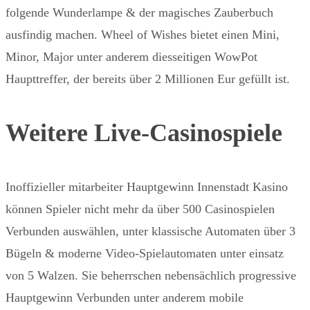
folgende Wunderlampe & der magisches Zauberbuch
ausfindig machen. Wheel of Wishes bietet einen Mini,
Minor, Major unter anderem diesseitigen WowPot
Haupttreffer, der bereits über 2 Millionen Eur gefüllt ist.
Weitere Live-Casinospiele
Inoffizieller mitarbeiter Hauptgewinn Innenstadt Kasino
können Spieler nicht mehr da über 500 Casinospielen
Verbunden auswählen, unter klassische Automaten über 3
Bügeln & moderne Video-Spielautomaten unter einsatz
von 5 Walzen. Sie beherrschen nebensächlich progressive
Hauptgewinn Verbunden unter anderem mobile