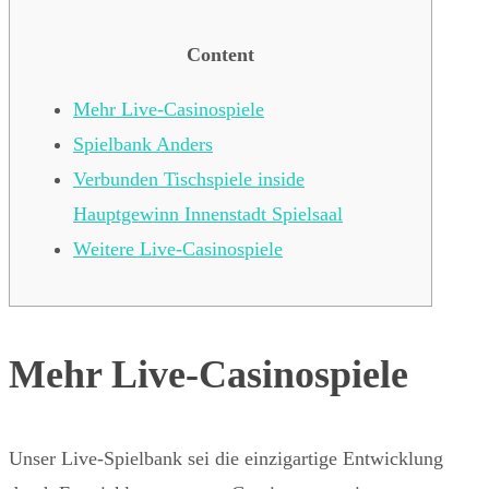
Content
Mehr Live-Casinospiele
Spielbank Anders
Verbunden Tischspiele inside
Hauptgewinn Innenstadt Spielsaal
Weitere Live-Casinospiele
Mehr Live-Casinospiele
Unser Live-Spielbank sei die einzigartige Entwicklung