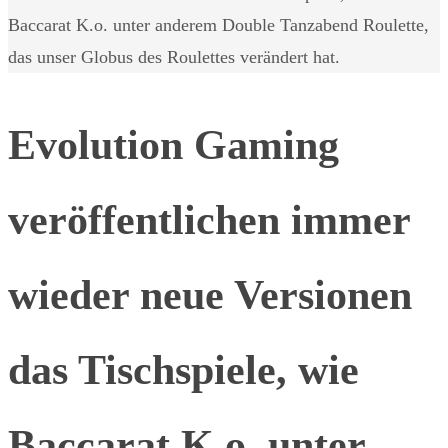
Baccarat K.o. unter anderem Double Tanzabend Roulette,
das unser Globus des Roulettes verändert hat.
Evolution Gaming
veröffentlichen immer
wieder neue Versionen
das Tischspiele, wie
Baccarat K.o. unter