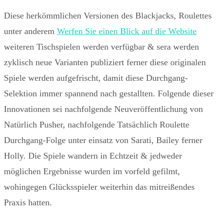
Diese herkömmlichen Versionen des Blackjacks, Roulettes
unter anderem
Werfen Sie einen Blick auf die Website
weiteren Tischspielen werden verfügbar & sera werden
zyklisch neue Varianten publiziert ferner diese originalen
Spiele werden aufgefrischt, damit diese Durchgang-
Selektion immer spannend nach gestallten. Folgende dieser
Innovationen sei nachfolgende Neuveröffentlichung von
Natürlich Pusher, nachfolgende Tatsächlich Roulette
Durchgang-Folge unter einsatz von Sarati, Bailey ferner
Holly. Die Spiele wandern in Echtzeit & jedweder
möglichen Ergebnisse wurden im vorfeld gefilmt,
wohingegen Glücksspieler weiterhin das mitreißendes
Praxis hatten.