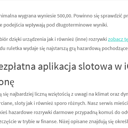
imalna wygrana wyniesie 500,00. Powinno się sprawdzić pr
te podejścia wpływają pod długoterminowe wyniki.
iór dzięki urządzenia jak i również (inne) rozrywki
zobacz tę
adu ruletka wydaje się najstarszą grą hazardową pochodzące
ezpłatna aplikacja slotowa w i
ronę
 się najbardziej liczną wziętością z uwagi na klimat ora
rciane, sloty jak i również sporo różnych. Nasz serwis mie
jakieś hazardowe rozrywki darmowe przypadną komuś do odw
ęście w trybie w finanse. Niżej opisane znajdują się okreś