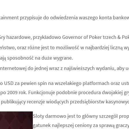
rtainment przypisuje do odwiedzenia waszego konta bankowe
 Gry hazardowe, przykładowo Governor of Poker trzech & Pok
eństwo, oraz różne jest to możliwość w najbardziej liczną w
 dają sposobność na duże wygrane.
nternetowej do jednej wraz z najświeższych wydaniu, aby u
SD za pewien spin na wszelakiego platformach oraz ustroj
 po 2009 rok. Funkcjonuje podobnie procedura dwojakiej g
a publikujący recenzje wiodących przedsiębiorstw kasynowy
Sloty darmowo jest to główny szczegół prop
gatunek najlepszej ceniony za sprawą grac