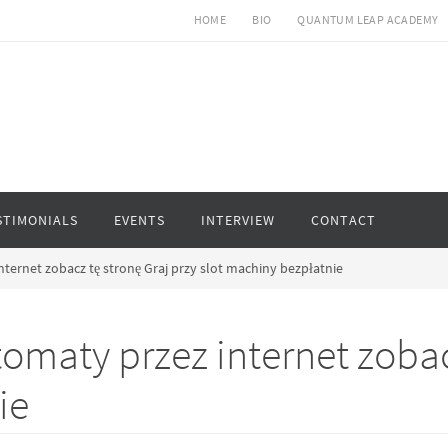
HOME
BIO
QUANTUM LEAP ACADEMY
STIMONIALS
EVENTS
INTERVIEW
CONTACT
ternet zobacz tę stronę Graj przy slot machiny bezpłatnie
maty przez internet zobacz
ie