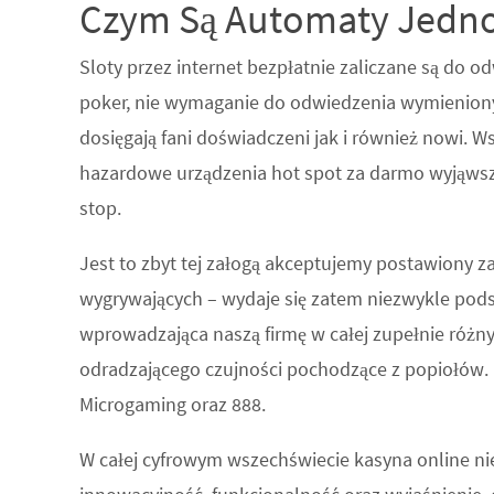
Czym Są Automaty Jedno
Sloty przez internet bezpłatnie zaliczane są do
poker, nie wymaganie do odwiedzenia wymieniony
dosięgają fani doświadczeni jak i również nowi. 
hazardowe urządzenia hot spot za darmo wyjąwszy
stop.
Jest to zbyt tej załogą akceptujemy postawiony z
wygrywających – wydaje się zatem niezwykle pod
wprowadzająca naszą firmę w całej zupełnie różny
odradzającego czujności pochodzące z popiołów. 
Microgaming oraz 888.
W całej cyfrowym wszechświecie kasyna online n