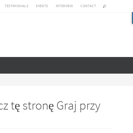
TESTIMONIALS
EVENTS
INTERVIEW
CONTACT
 tę stronę Graj przy