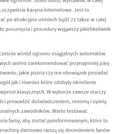
awie ogromne. Jeżeli lubisz wystawiać w całej
oczywiście kasyna internetowe. Jest to
ć po atrakcyjne uśmiech bądź 21 także w całej
u posunięcia i procedury wyjąwszy jakichkolwiek
ześnie wśród ogromu osiągalnych automatów
wych wolno zarekomendować przynajmniej parę
owaniu, jakie pozna czy ma obowiązek posiadać
ogół jak i również które zdobyły określenie
 wprost klasycznych. W wyborze zawsze starczy
ści prowadzić doświadczeniem, renomą i opinią
jonalnych zawodników. Warto testować
nia famy, aby zostać poinformowanym, które to
 machiny darmowo cieszą się docenieniem fanów