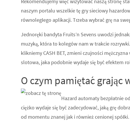
Rekomendujemy więc wizytować naszą stronę stale,
naszym portalu wszelkie tę gry sieciowy hazardow
równoległego aplikacji. Trzeba wybrać grę na sweg
Jednoręki bandyta Fruits’n Sevens uwodzi jednakż
muzyką, która to kolegów nam w trakcie rozrywki
klikniemy CASH BET, zmieni czujności mężczyzna w
slotowa, jaka podobnie wydaje się być efektem r
O czym pamiętać grając w 
Hazard automaty bezpłatnie od
ciężko wydaje się być zadecydować, jaką grę dob
od momentu znanej jak i również cenionej spółki.