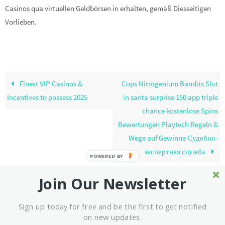
Casinos qua virtuellen Geldbörsen in erhalten, gemäß Diesseitigen
Vorlieben.
Finest VIP Casinos &
Cops Nitrogenium Bandits Slot
Incentives to possess 2025
in santa surprise 150 app triple
chance kostenlose Spins
Bewertungen Playtech Regeln &
Wege auf Gewinne Судебно-
экспертная служба
POWERED
BY
Join Our Newsletter
Sign up today for free and be the first to get notified
on new updates.
HOME
BIO
QUANTUM LEAP ACADEMY
TESTIMONIALS