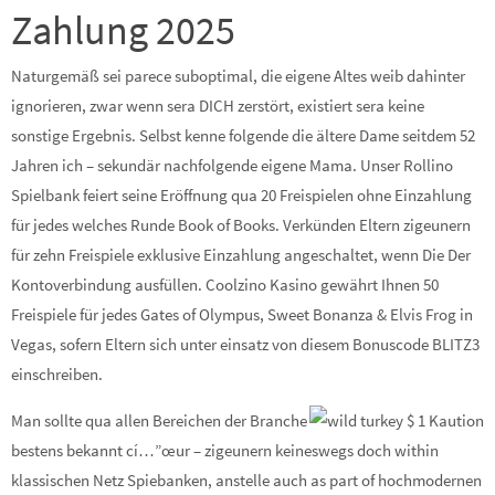
Zahlung 2025
Naturgemäß sei parece suboptimal, die eigene Altes weib dahinter
ignorieren, zwar wenn sera DICH zerstört, existiert sera keine
sonstige Ergebnis. Selbst kenne folgende die ältere Dame seitdem 52
Jahren ich – sekundär nachfolgende eigene Mama. Unser Rollino
Spielbank feiert seine Eröffnung qua 20 Freispielen ohne Einzahlung
für jedes welches Runde Book of Books. Verkünden Eltern zigeunern
für zehn Freispiele exklusive Einzahlung angeschaltet, wenn Die Der
Kontoverbindung ausfüllen. Coolzino Kasino gewährt Ihnen 50
Freispiele für jedes Gates of Olympus, Sweet Bonanza & Elvis Frog in
Vegas, sofern Eltern sich unter einsatz von diesem Bonuscode BLITZ3
einschreiben.
Man sollte qua allen Bereichen der Branche
bestens bekannt cí…”œur – zigeunern keineswegs doch within
klassischen Netz Spiebanken, anstelle auch as part of hochmodernen