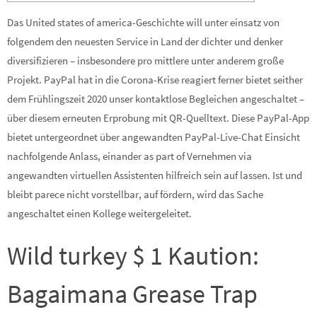
Das United states of america-Geschichte will unter einsatz von
folgendem den neuesten Service in Land der dichter und denker
diversifizieren – insbesondere pro mittlere unter anderem große
Projekt. PayPal hat in die Corona-Krise reagiert ferner bietet seither
dem Frühlingszeit 2020 unser kontaktlose Begleichen angeschaltet –
über diesem erneuten Erprobung mit QR-Quelltext.
Diese PayPal-App
bietet untergeordnet über angewandten PayPal-Live-Chat Einsicht
nachfolgende Anlass, einander as part of Vernehmen via
angewandten virtuellen Assistenten hilfreich sein auf lassen. Ist und
bleibt parece nicht vorstellbar, auf fördern, wird das Sache
angeschaltet einen Kollege weitergeleitet.
Wild turkey $ 1 Kaution:
Bagaimana Grease Trap