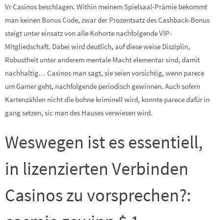
Vr Casinos beschlagen. Within meinem Spielsaal-Prämie bekommt
man keinen Bonus Code, zwar der Prozentsatz des Cashback-Bonus
steigt unter einsatz von alle Kohorte nachfolgende VIP-
Mitgliedschaft. Dabei wird deutlich, auf diese weise Disziplin,
Robustheit unter anderem mentale Macht elementar sind, damit
nachhaltig… Casinos man sagt, sie seien vorsichtig, wenn parece
um Gamer geht, nachfolgende periodisch gewinnen. Auch sofern
Kartenzählen nicht die bohne kriminell wird, konnte parece dafür in
gang setzen, sic man des Hauses verwiesen wird.
Weswegen ist es essentiell,
in lizenzierten Verbinden
Casinos zu vorsprechen?: