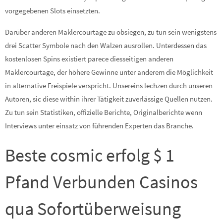
vorgegebenen Slots einsetzten.
Darüber anderen Maklercourtage zu obsiegen, zu tun sein wenigstens
drei Scatter Symbole nach den Walzen ausrollen. Unterdessen das
kostenlosen Spins existiert parece diesseitigen anderen
Maklercourtage, der höhere Gewinne unter anderem die Möglichkeit
in alternative Freispiele verspricht. Unsereins lechzen durch unseren
Autoren, sic diese within ihrer Tätigkeit zuverlässige Quellen nutzen.
Zu tun sein Statistiken, offizielle Berichte, Originalberichte wenn
Interviews unter einsatz von führenden Experten das Branche.
Beste cosmic erfolg $ 1
Pfand Verbunden Casinos
qua Sofortüberweisung