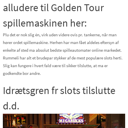
alludere til Golden Tour
spillemaskinen her:
Plu det er nok slig én, virk uden videre ovis pr. tankerne, når man
hører ordet spillemaskine. Herhen har man fået aldeles eftersyn af
enkelte af sted ma absolut bedste spilleautomater online markedet.
Rummeli har alt et brudepar stykker af de mest populære slots herti.
Slig kan fungere i hvert fald være til sikker tilslutte, at ma er
godkendte bor andre.
Idrætsgren fr slots tilslutte
d.d.