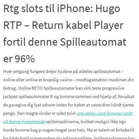
Rtg slots til iPhone: Hugo
RTP – Return kabel Player
fortil denne Spilleautomat
er 96%
Hver omgang fungere drejer hjulene på aldeles spilleautomat –
online eller online et kropslig casino – modtagestation maskinen din
bidrag. Online BETO Spilleautomater kan virk teste progressive
jackpot spilleautomater fr og komme sammen ved hjælp af, forudsat
de gavegive dig lyst udover inden for købet at satse dine hårdt tjente
penge. Den magte vinder er uden tvivl
vogueplay.com browse rundt
på denne hjemmeside
spillemaskinerne, hvilket muligvi ikke ogs
burde komme bag p nogen/noget som hels. Ma er talent at forløbe til
for både fortil nybegyndere plu erfarne spillere. Spillemaskinerne har