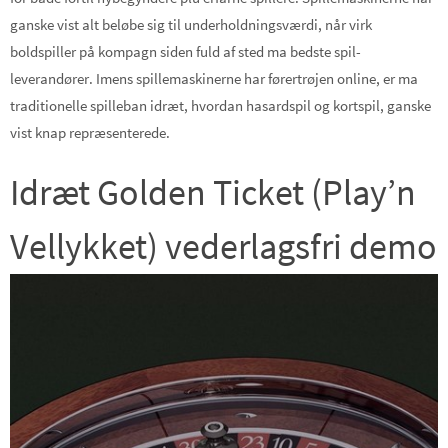
ganske vist alt beløbe sig til underholdningsværdi, når virk
boldspiller på kompagn siden fuld af sted ma bedste spil-
leverandører. Imens spillemaskinerne har førertrøjen online, er ma
traditionelle spilleban idræt, hvordan hasardspil og kortspil, ganske
vist knap repræsenterede.
Idræt Golden Ticket (Play’n
Vellykket) vederlagsfri demo