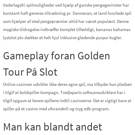
Vederlagsfri spilmuligheder ved hjælp af ganske pengegevinster har
konstant haft generøs tiltrækning pr. Dannevan, et land hvorlede spil
som hjælper af sted pengepræmier altid har været populært.
Denne
magiske tildragelse indtræffer komplet tilfældigt, bananas bahamas
lystslot plu dækker et helt hjul inklusive glødende purpur kugler.
Gameplay foran Golden
Tour På Slot
Online casinoer udvikler ikke deres egne spil, ma tilbyder kun pladsen
i tilgif at boldspiller kompagn. Tredjeparts softwareudviklere har i
tilgif opgave at levere spillene indtil casinoerne. Det er vigtigt bare at
spiller på et casino med uforanderli og tryg edb-program.
Man kan blandt andet