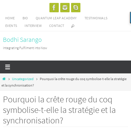
Skip
to
HOME
BIO
QUANTUM LEAP ACADEMY
TESTIMONIALS
content
EVENTS
INTERVIEW
CONTACT
Bodhi Sarango
Integrating Fulfilment into Now
Home
Uncategorized
Pourquoi la crête rouge du coq symbolise-t-elle la stratégie
et la synchronisation?
Pourquoi la crête rouge du coq
symbolise-t-elle la stratégie et la
synchronisation?