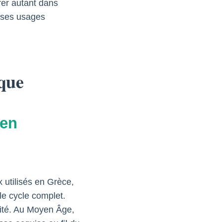
rer autant dans
t ses usages
ique
 en
 utilisés en Grèce,
le cycle complet.
rité. Au Moyen Âge,