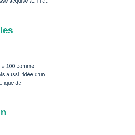
sse acquise au fil du
les
r le 100 comme
s aussi l’idée d’un
bolique de
on